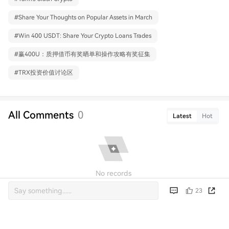
#
Share Your Thoughts on Popular Assets in March
#
Win 400 USDT: Share Your Crypto Loans Trades
#
赢400U：质押借币有奖晒单和操作攻略有奖征集
#
TRX投资价值讨论区
All Comments
0
Latest
Hot
No records
23