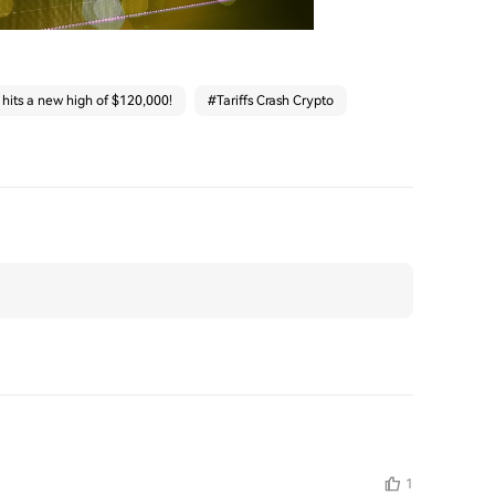
 hits a new high of $120,000!
#
Tariffs Crash Crypto
1