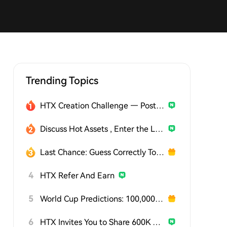
Trending Topics
HTX Creation Challenge — Post and Win 1,500U
Discuss Hot Assets , Enter the Lucky Draw
Last Chance: Guess Correctly Today and Win More
4
HTX Refer And Earn
5
World Cup Predictions: 100,000 USDT Daily
6
HTX Invites You to Share 600K USDT in Gift Packs