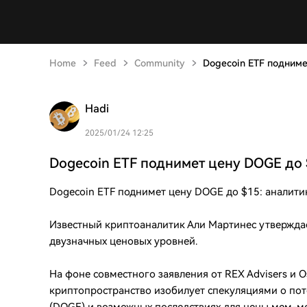
Home
Feed
Community
Dogecoin ETF подниме
Hadi
2025/01/24 12:25
Dogecoin ETF поднимет цену DOGE до 
Dogecoin ETF поднимет цену DOGE до $15: аналити
Известный криптоаналитик Али Мартинес утверждае
двузначных ценовых уровней.
На фоне совместного заявления от REX Advisers и Os
криптопространство изобилует спекуляциями о по