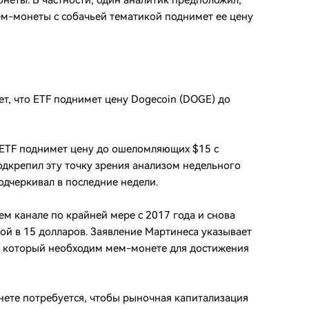
неты. В частности, один аналитик предположил,
м-монеты с собачьей тематикой поднимет ее цену
т, что ETF поднимет цену Dogecoin (DOGE) до
 ETF поднимет цену до ошеломляющих $15 с
одкрепил эту точку зрения анализом недельного
одчеркивал в последние недели.
ем канале по крайней мере с 2017 года и снова
ой в 15 долларов. Заявление Мартинеса указывает
ром, который необходим мем-монете для достижения
ете потребуется, чтобы рыночная капитализация