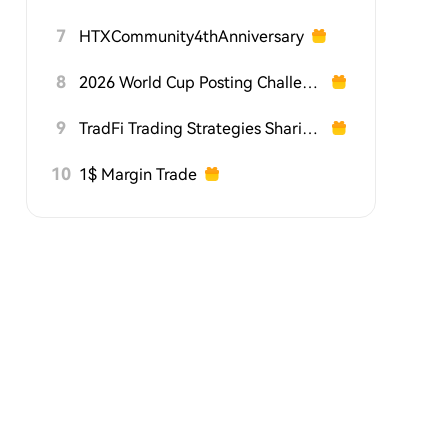
7
HTXCommunity4thAnniversary
8
2026 World Cup Posting Challenge on HTX Square
9
TradFi Trading Strategies Sharing Challenge
10
1$ Margin Trade