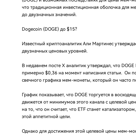
(DOGE) и возможных последствиях для цены мем-мо
что традиционная инвестиционная оболочка для ме
до двузначных значений.
Dogecoin (DOGE) до $15?
Известный криптоаналитик Али Мартинес утверждае
двузначных ценовых уровней.
В недавнем посте X аналитик утверждал, что DOGE
примерно $0,36 на момент написания статьи. Он п
свечного графика мем-монеты, который он часто п
График показывает, что DOGE торгуется в восходящ
движется от минимумов этого канала с целевой цен
на то, что он считает, что ETF станет катализато
этой аппетитной цели.
Однако для достижения этой целевой цены мем-мон