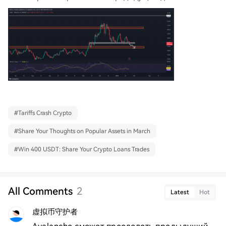
#
Tariffs Crash Crypto
#
Share Your Thoughts on Popular Assets in March
#
Win 400 USDT: Share Your Crypto Loans Trades
All Comments
2
Latest
Hot
虚拟币守护者