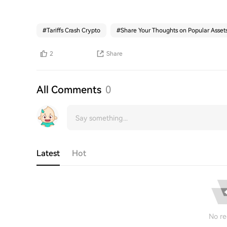
#
Tariffs Crash Crypto
#
Share Your Thoughts on Popular Asset
2
Share
All Comments
0
Latest
Hot
No re