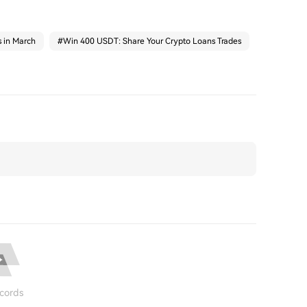
s in March
#
Win 400 USDT: Share Your Crypto Loans Trades
cords