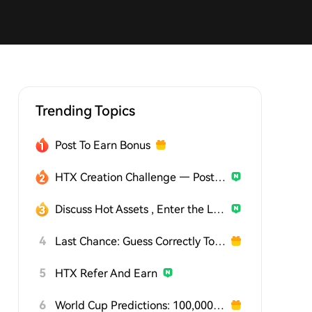
Trending Topics
Post To Earn Bonus
HTX Creation Challenge — Post and Win 1,500U
Discuss Hot Assets , Enter the Lucky Draw
4
Last Chance: Guess Correctly Today and Win More
5
HTX Refer And Earn
6
World Cup Predictions: 100,000 USDT Daily