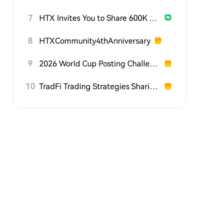
7
HTX Invites You to Share 600K USDT in Gift Packs
8
HTXCommunity4thAnniversary
9
2026 World Cup Posting Challenge on HTX Square
10
TradFi Trading Strategies Sharing Challenge