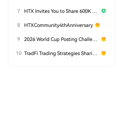
7
HTX Invites You to Share 600K USDT in Gift Packs
8
HTXCommunity4thAnniversary
9
2026 World Cup Posting Challenge on HTX Square
10
TradFi Trading Strategies Sharing Challenge