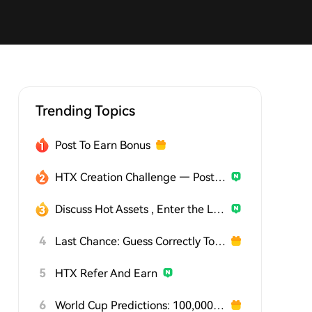
Trending Topics
Post To Earn Bonus
HTX Creation Challenge — Post and Win 1,500U
Discuss Hot Assets , Enter the Lucky Draw
4
Last Chance: Guess Correctly Today and Win More
5
HTX Refer And Earn
6
World Cup Predictions: 100,000 USDT Daily