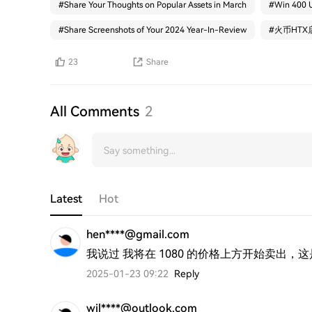
#
Share Your Thoughts on Popular Assets in March
#
Win 400 U
#
Share Screenshots of Your 2024 Year-In-Review
#
火币HTX
23
Share
All Comments
2
Latest
Hot
hen****@gmail.com
我说过 我将在 1080 的价格上方开始卖出，
2025-01-23 09:22
Reply
wil****@outlook.com