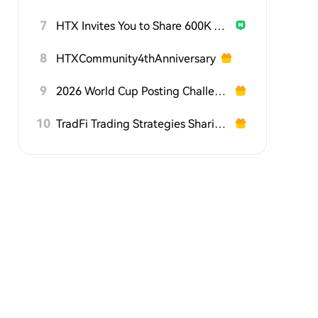
7
HTX Invites You to Share 600K USDT in Gift Packs
8
HTXCommunity4thAnniversary
9
2026 World Cup Posting Challenge on HTX Square
10
TradFi Trading Strategies Sharing Challenge