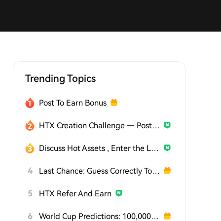
Trending Topics
Post To Earn Bonus
HTX Creation Challenge — Post and Win 1,500U
Discuss Hot Assets , Enter the Lucky Draw
4
Last Chance: Guess Correctly Today and Win More
5
HTX Refer And Earn
6
World Cup Predictions: 100,000 USDT Daily