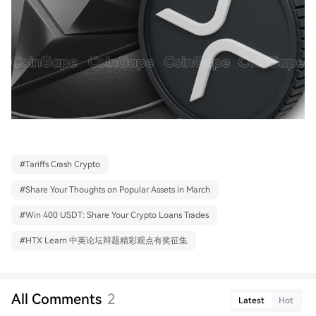
#
Tariffs Crash Crypto
#
Share Your Thoughts on Popular Assets in March
#
Win 400 USDT: Share Your Crypto Loans Trades
#
HTX Learn 中英论坛辩题精彩观点有奖征集
All Comments
2
Latest
Hot