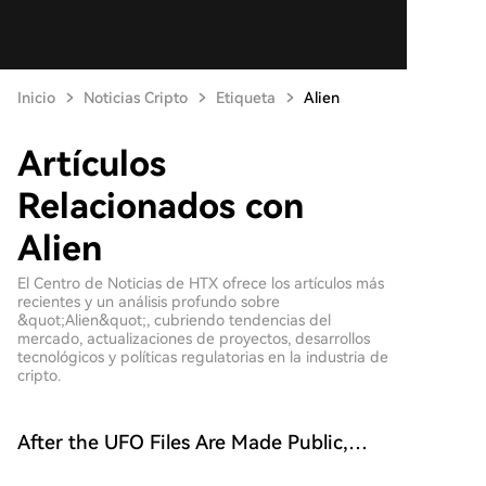
Inicio
Noticias Cripto
Etiqueta
Alien
Artículos
Relacionados con
Alien
El Centro de Noticias de HTX ofrece los artículos más
recientes y un análisis profundo sobre
&quot;Alien&quot;, cubriendo tendencias del
mercado, actualizaciones de proyectos, desarrollos
tecnológicos y políticas regulatorias en la industria de
cripto.
After the UFO Files Are Made Public,
Prediction Markets Only Price the