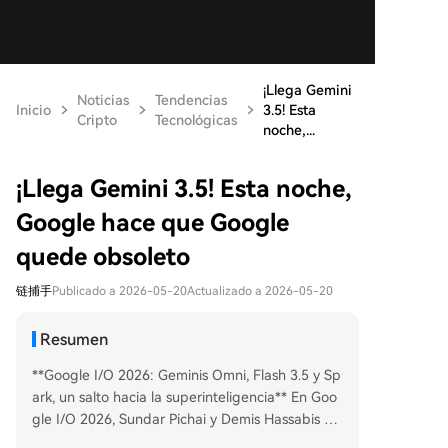
¡Llega Gemini
Noticias
Tendencias
Inicio
3.5! Esta
Cripto
Tecnológicas
noche,...
¡Llega Gemini 3.5! Esta noche,
Google hace que Google
quede obsoleto
链捕手
Publicado a 2026-05-20
Actualizado a 2026-05-20
Resumen
**Google I/O 2026: Geminis Omni, Flash 3.5 y Sp
ark, un salto hacia la superinteligencia** En Goo
gle I/O 2026, Sundar Pichai y Demis Hassabis pr
esentaron una avalancha de avances en IA que