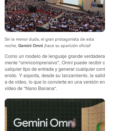
s de API. Finalmente, se anunció **Gemini Spark
**, un agente personal de IA que funciona 24/7
en la nube. Integrado con las herramientas de G
oogle (Gmail, Docs, Sheets), puede ejecutar tare
as complejas como organizar eventos, redactar
correos con tu estilo o gestionar información de
Sin la menor duda, el gran protagonista de esta
manera autónoma, incluso mediante comandos
noche,
Gemini Omni
¡hace su aparición oficial!
de voz. Estará disponible en beta par
...
Como un modelo de lenguaje grande verdadera
mente "omnicomprensivo", Omni puede recibir c
ualquier tipo de entrada y generar cualquier cont
enido. Y soporta, desde su lanzamiento, la salid
a de vídeo, lo que lo convierte en una versión en
vídeo de "Nano Banana".