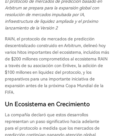
El protocolo de mercados de predicción basado en
ncia, con posiciones de liquidez verificables en c
Arbitrum se prepara para la expansión global con
adena. Destacó que su objetivo principal es atra
resolución de mercados impulsada por IA,
er usuarios, no compradores de tokens, y que el
infraestructura de liquidez ampliada y el próximo
100% de las tarifas de trading se destinan a rec
lanzamiento de la Versión 2
ompra y quema automática del token RAIN.
RAIN, el protocolo de mercados de predicción
descentralizado construido en Arbitrum, delineó hoy
varios hitos importantes del ecosistema, incluidos más
de $200 millones comprometidos al ecosistema RAIN
a través de su asociación con Enlivex, la adición de
$100 millones en liquidez del protocolo, y los
preparativos para una importante iniciativa de
expansión antes de la próxima Copa Mundial de la
FIFA.
Un Ecosistema en Crecimiento
La compañía declaró que estos desarrollos
representan un paso significativo hacia adelante
para el protocolo a medida que los mercados de
predicción continúan ganando atención global.