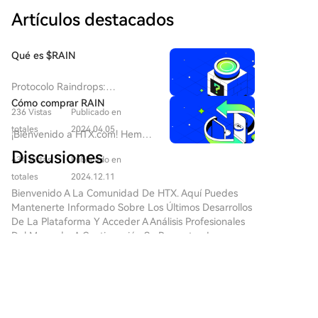
parte de funcionarios públicos. Al menos dos
donde el interés minorista ha caído más, comienzan a
Artículos destacados
senadores republicanos se opondrían sin cambios
aparecer oportunidades, con algunos proyectos en
que protejan a los bancos locales. Aunque el CEO de
niveles de sobreventa que podrían ofrecer una
Coinbase, Brian Armstrong, apoya el proyecto, los
Qué es $RAIN
atractiva relación riesgo-recompensa. Santiment
analistas son escépticos sobre su aprobación en
concluye que los ciclos de mercado suelen seguir
septiembre, ya que el Senado solo tendría 14 días
Protocolo Raindrops:
esta lógica: los momentos de capitulación minorista,
hábiles antes de las vacaciones de octubre para las
Revolucionando los Activos de
Cómo comprar RAIN
escasa atención mediática y narrativas negativas
elecciones intermedias.
236 Vistas
Publicado en
Juego con Tecnología
suelen preceder a los rallies alcistas más fuertes. La
Blockchain Introducción En el
totales
2024.04.05
¡Bienvenido a HTX.com! Hemos
constante acumulación por parte de grandes
siempre cambiante ámbito de
hecho que comprar Rain (RAIN)
inversores sugiere que una nueva ola de actividad
Discusiones
la tecnología blockchain y el
434 Vistas
Publicado en
sea simple y conveniente. Sigue
positiva podría estar en el horizonte.
ecosistema Web3, el Protocolo
nuestra guía paso a paso para
totales
2024.12.11
Raindrops surge como un
iniciar tu viaje de criptos.Paso
Bienvenido A La Comunidad De HTX. Aquí Puedes
jugador único, particularmente
1: crea tu cuenta HTXUtiliza tu
Mantenerte Informado Sobre Los Últimos Desarrollos
dentro de la industria del
correo electrónico o número de
De La Plataforma Y Acceder A Análisis Profesionales
juego. Esta iniciativa
teléfono para registrarte y
Del Mercado. A Continuación Se Presentan Las
descentralizada y de código
obtener una cuenta gratuita en
Opiniones De Los Usuarios Sobre El Precio De RAIN
abierto tiene como objetivo
HTX. Experimenta un proceso
(RAIN).
estandarizar la gestión de
de registro sin complicaciones y
activos de juegos on-chain,
desbloquea todas las
creando un puente fluido para
funciones.Obtener mi
数字智能
la interoperabilidad entre