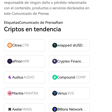
responsable de ningún daño o pérdida relacionado
con el contenido, productos o servicios declarados en
este Comunicado de Prensa.
Etiquetas
Comunicado de PrensaRain
Criptos en tendencia
Citrea
CTR
wrapped stUSDT
WSTUSDT
aPriori
APR
Cryptex Finance
CTX
Audius
AUDIO
Compound
COMP
Mantra
MANTRA
Venus
XVS
Axelar
WAXL
Billions Network
BILL