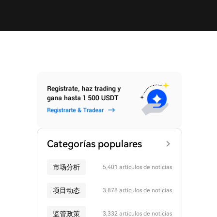
Categorías populares
市场分析
5,401 artículos de noticias
项目动态
3,878 artículos de noticias
监管政策
3,332 artículos de noticias