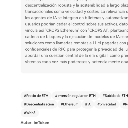
descentralización robusta y la sostenibilidad a largo pl
transaccionales como velocidad y costes. La relevancia
los agentes de IA se integran en billeteras y automatizan 
usuarios podrían ceder el control sobre sus activos, dato
vincula así "CROPS Ethereum" con "CROPS AI", plantean
cadena de bloques y la ejecución de modelos de IA sean p
soluciones como llamadas remotas a LLM pagadas con p
confidenciales de RPC para proteger la privacidad del 
abordar una cuestión central de la era digital: cómo pre
sistemas cada vez más poderosos y potencialmente opac
#
Precio de ETH
#
Inversión regular en ETH
#
Subida de ETH
#
Descentralización
#
Ethereum
#
IA
#
privacidad
#
R
#
Web3
Autor: imToken