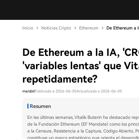
Inicio
Noticias Cripto
Ethereum
De Ethereum a la
De Ethereum a la IA, 'C
'variables lentas' que Vit
repetidamente?
marsbit
Publicado a 2026-06-05
Actualizado a 2026-06-05
Resumen
En las últimas semanas, Vitalik Buterin ha destacado r
de la Fundación Ethereum (EF Mandate) como los princi
a la Censura, Resistencia a la Captura, Código Abierto,
constituye un marco estratégico que orienta el desarroll