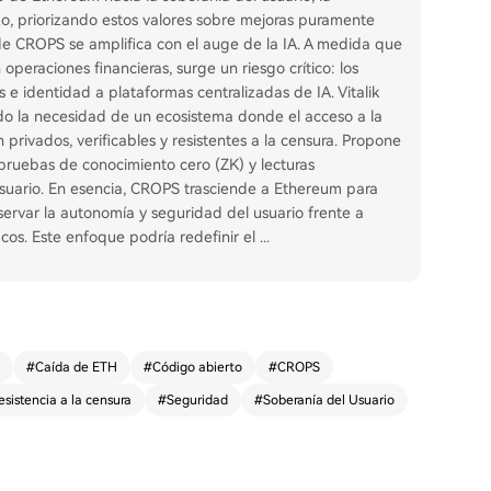
azo, priorizando estos valores sobre mejoras puramente
 de CROPS se amplifica con el auge de la IA. A medida que
operaciones financieras, surge un riesgo crítico: los
s e identidad a plataformas centralizadas de IA. Vitalik
do la necesidad de un ecosistema donde el acceso a la
rivados, verificables y resistentes a la censura. Propone
ruebas de conocimiento cero (ZK) y lecturas
usuario. En esencia, CROPS trasciende a Ethereum para
servar la autonomía y seguridad del usuario frente a
os. Este enfoque podría redefinir el
...
#
Caída de ETH
#
Código abierto
#
CROPS
esistencia a la censura
#
Seguridad
#
Soberanía del Usuario