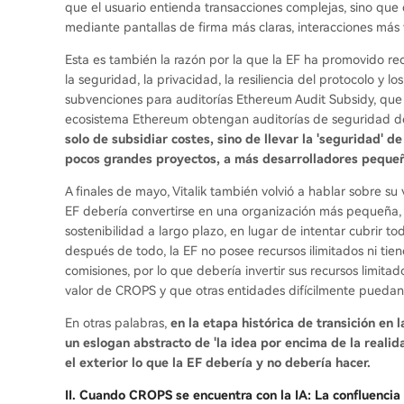
que el usuario entienda transacciones complejas, sino que 
mediante pantallas de firma más claras, interacciones más 
Esta es también la razón por la que la EF ha promovido r
la seguridad, la privacidad, la resiliencia del protocolo y
subvenciones para auditorías Ethereum Audit Subsidy, que i
ecosistema Ethereum obtengan auditorías de seguridad de 
solo de subsidiar costes, sino de llevar la 'seguridad' d
pocos grandes proyectos, a más desarrolladores peque
A finales de mayo, Vitalik también volvió a hablar sobre su 
EF debería convertirse en una organización más pequeña,
sostenibilidad a largo plazo, en lugar de intentar cubrir t
después de todo, la EF no posee recursos ilimitados ni tie
comisiones, por lo que debería invertir sus recursos limita
valor de CROPS y que otras entidades difícilmente puedan
En otras palabras,
en la etapa histórica de transición e
un eslogan abstracto de 'la idea por encima de la realid
el exterior lo que la EF debería y no debería hacer.
II. Cuando CROPS se encuentra con la IA: La confluencia