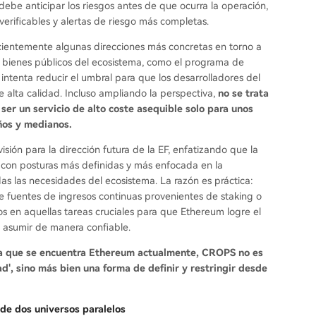
debe anticipar los riesgos antes de que ocurra la operación,
verificables y alertas de riesgo más completas.
ecientemente algunas direcciones más concretas en torno a
 los bienes públicos del ecosistema, como el programa de
ntenta reducir el umbral para que los desarrolladores del
alta calidad. Incluso ampliando la perspectiva,
no se trata
e ser un servicio de alto coste asequible solo para unos
ños y medianos.
visión para la dirección futura de la EF, enfatizando que la
 con posturas más definidas y más enfocada en la
odas las necesidades del ecosistema. La razón es práctica:
ne fuentes de ingresos continuas provenientes de staking o
dos en aquellas tareas cruciales para que Ethereum logre el
 asumir de manera confiable.
n la que se encuentra Ethereum actualmente, CROPS no es
ad', sino más bien una forma de definir y restringir desde
 de dos universos paralelos