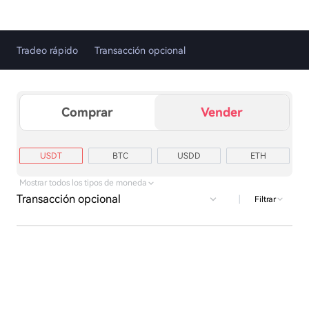
Tradeo rápido
Transacción opcional
Comprar
Vender
USDT
BTC
USDD
ETH
TRX
XRP
USD1
LTC
Mostrar todos los tipos de moneda
Transacción opcional
|
Filtrar