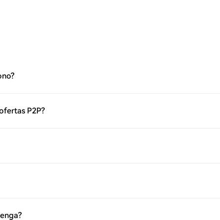
ono?
 ofertas P2P?
venga?