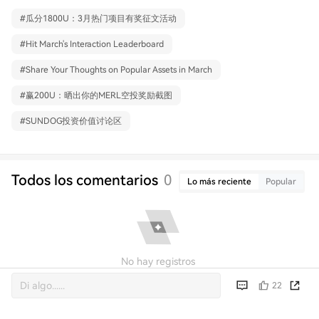
#
瓜分1800U：3月热门项目有奖征文活动
#
Hit March's Interaction Leaderboard
#
Share Your Thoughts on Popular Assets in March
#
赢200U：晒出你的MERL空投奖励截图
#
SUNDOG投资价值讨论区
Todos los comentarios
0
Lo más reciente
Popular
No hay registros
22