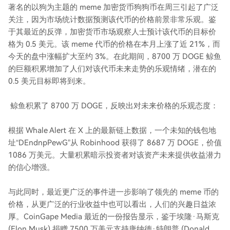
著名的以狗为主题的 meme 加密货币狗狗币在周三引起了广泛
关注，因为市场统计数据预测该代币的价格前景非常乐观。鉴
于其最近的反弹，加密货币市场观察人士预计该代币的目标价
格为 0.5 美元。该 meme 代币的价格在本月上涨了近 21%，而
今天的盘中涨幅扩大至约 3%。在此期间，8700 万 DOGE 鲸鱼
的巨额积累增加了人们对该代币未来走势的乐观情绪，潜在的
0.5 美元目标即将到来。
鲸鱼积累了 8700 万 DOGE，反映出对未来价格的乐观态度：
根据 Whale Alert 在 X 上的最新链上数据，一个未知的钱包地
址“DEndnpPewG”从 Robinhood 获得了 8687 万 DOGE，价值
1086 万美元。大量积累暗示投资者对该资产未来提供收益潜力
的信心增强。
与此同时，最近更广泛的事件进一步影响了领先的 meme 币的
价格，从更广泛的行业收益中也可以看出，人们的兴趣日益浓
厚。CoinGape Media 最近的一份报告显示，鉴于埃隆·马斯克
(Elon Musk) 捐赠 7500 万美元支持唐纳德·特朗普 (Donald