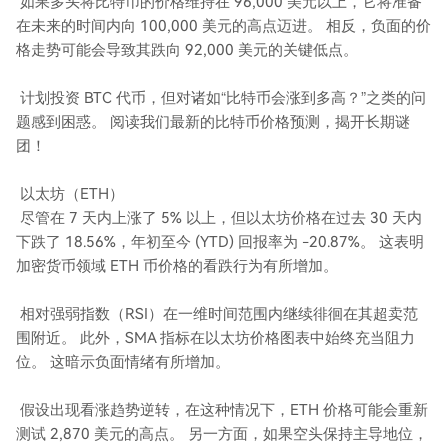
如果多头将比特币的价格维持在 96,000 美元以上，它将准备
在未来的时间内向 100,000 美元的高点迈进。 相反，负面的价
格走势可能会导致其跌向 92,000 美元的关键低点。
计划投资 BTC 代币，但对诸如“比特币会涨到多高？”之类的问
题感到困惑。 阅读我们最新的比特币价格预测，揭开长期谜
团！
以太坊（ETH）
尽管在 7 天内上涨了 5% 以上，但以太坊价格在过去 30 天内
下跌了 18.56%，年初至今 (YTD) 回报率为 -20.87%。 这表明
加密货币领域 ETH 币价格的看跌行为有所增加。
相对强弱指数（RSI）在一维时间范围内继续徘徊在其超卖范
围附近。 此外，SMA 指标在以太坊价格图表中始终充当阻力
位。 这暗示负面情绪有所增加。
假设出现看涨趋势逆转，在这种情况下，ETH 价格可能会重新
测试 2,870 美元的高点。 另一方面，如果空头保持主导地位，