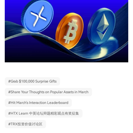
#
Grab $100,000 Surprise Gifts
#
Share Your Thoughts on Popular Assets in March
#
Hit March's Interaction Leaderboard
#
HTX Learn 中英论坛辩题精彩观点有奖征集
#
TRX投资价值讨论区