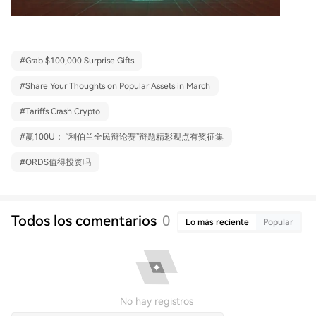
#
Grab $100,000 Surprise Gifts
#
Share Your Thoughts on Popular Assets in March
#
Tariffs Crash Crypto
#
赢100U： “利伯兰全民辩论赛”辩题精彩观点有奖征集
#
ORDS值得投资吗
Todos los comentarios
0
Lo más reciente
Popular
No hay registros