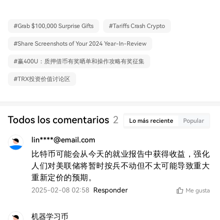
#
Grab $100,000 Surprise Gifts
#
Tariffs Crash Crypto
#
Share Screenshots of Your 2024 Year-In-Review
#
赢400U：质押借币有奖晒单和操作攻略有奖征集
#
TRX投资价值讨论区
Todos los comentarios
2
Lo más reciente
Popular
lin****@email.com
比特币可能会从今天的就业报告中获得收益，强化
人们对美联储将暂时按兵不动但不太可能导致重大
重新定价的预期。
2025-02-08 02:58
Responder
Me gusta
机器学习币