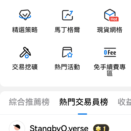
精選策略
馬丁格爾
現貨網格
交易挖礦
熱門活動
免手續費專
區
綜合推薦榜
熱門交易員榜
收
StanqbyQ.verse