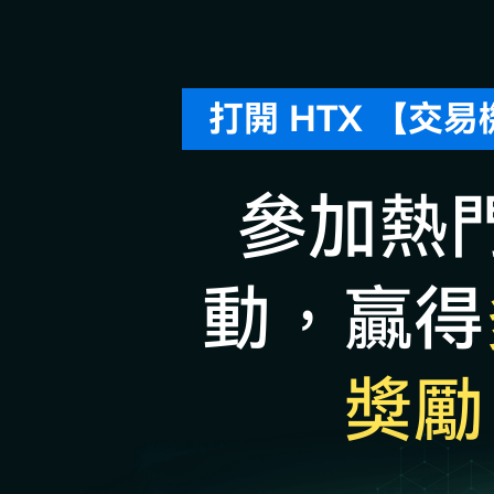
打開 HTX 【交
參加熱
動，贏得
獎勵