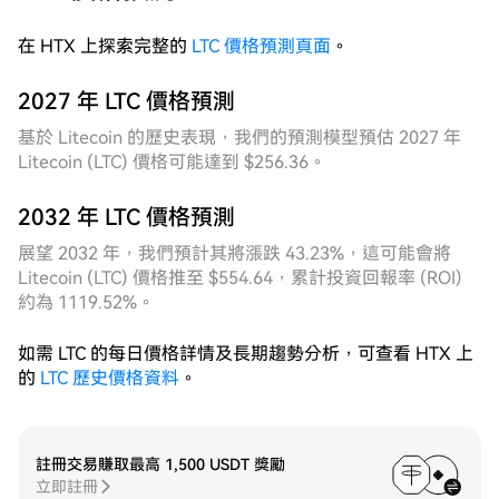
突破但隨即回歸，下沿支撐多次得到有效驗證，價格重
在 HTX 上探索完整的
LTC 價格預測頁面
。
心整體保持穩健，未出現單邊趨勢性破位，這種「寬幅
震盪、中樞穩定」的走勢正是網格策略的理想運行環
境。對比來看，固定網格在週度區間邊緣出現掛單空置
2027 年 LTC 價格預測
的情況，而動態網格通過自動追蹤價格重心、動態調整
基於 Litecoin 的歷史表現，我們的預測模型預估 2027 年
上下邊界，始終將有效網格層數維持在最優區間內，週
Litecoin (LTC) 價格可能達到 $256.36。
度累計成交效率顯著領先，策略整體盈利穩定性與資金
利用率均體現出明顯優勢。
2032 年 LTC 價格預測
展望 2032 年，我們預計其將漲跌 43.23%，這可能會將
Litecoin (LTC) 價格推至 $554.64，累計投資回報率 (ROI)
約為 1119.52%。
如需 LTC 的每日價格詳情及長期趨勢分析，可查看 HTX 上
的
LTC 歷史價格資料
。
註冊交易賺取最高 1,500 USDT 獎勵
立即註冊