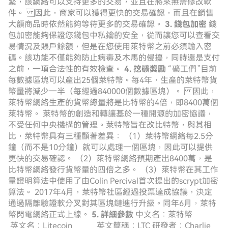
繁，該網絡可以支持更多的交易，並且在將來無需修改軟
件。 因此，商家可以獲得更快的交易確認，而且在銷售
大額商品時依然能夠等待更多的交易確認。
3. 錢包加密
錢
包加密能夠保證您錢包中私鑰的安全，從而讓您可以查看交
易情況及賬戶餘額，但是在您使用萊特幣之前必須輸入密
碼。該功能不僅能夠防止病毒及木馬的侵擾，同時還是支付
之前，一項合法性的有效檢查。
4. 挖礦獎勵
“礦工們”目前
每數據區塊可以產出25個萊特幣。每4年，生產的萊特幣貨
幣量將減少一半（每經過840000個數據區塊）。 因此，
萊特幣網絡生產的貨幣總量將是比特幣的4倍，即8400萬個
萊特幣。 萊特幣的創造和轉讓基於一種開源的加密協議，
不受任何中央機構的管理。萊特幣旨在改比特幣，與其相
比，萊特幣具有三種顯著差異： （1）萊特幣網絡每2.5分
鐘（而不是10分鐘）就可以處理一個區塊，因此可以提供
更快的交易確認。 （2）萊特幣網絡預期產出8400萬，是
比特幣網絡發行貨幣量的四倍之多。 （3）萊特幣在其工作
量證明算法中使用了由Colin Percival首次提出的scrypt加密
算法。 2017年4月，萊特幣社區經過投票達成協議，決定
通過隔離驗證軟分叉對其區塊鏈進行升級。同年6月，萊特
幣閃電網絡正式上線。
5. 詳細參數
中文名：萊特幣
英文名：Litecoin 英文簡稱：LTC 研發者：Charlie