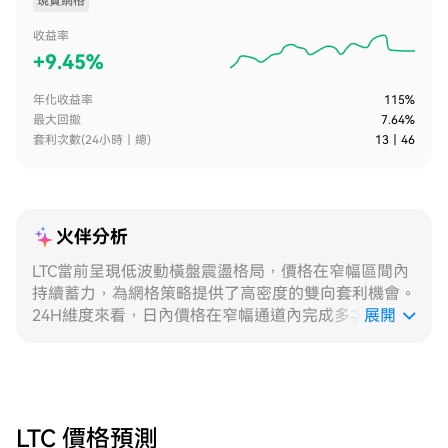
現貨網格
收益率
+
9.45%
年化收益率
115%
最大回撤
7.64%
套利次數(24小時｜總)
13
｜
46
火伴分析
LTC當前呈現低波動橫盤震盪格局，價格在窄幅區間內
持續蓄力，為網格策略提供了高密度的雙向套利機會。
24H維度來看，日內價格在窄幅通道內完成多次有效穿
展開
越，每小時成交量分布均勻，波動節奏規律，網格觸發
頻次穩定，單日累計成交筆數可觀，動態網格憑藉實時
感知波動中樞的能力，將掛單密度集中於高頻振盪區
間，較固定網格捕獲了更多有效成交，日內收益顆粒度
明顯更細、更飽滿。7D維度回顧，過去一週LTC整體在
LTC 價格預測
一個結構清晰的震盪區間內運行，區間上沿曾出現短暫