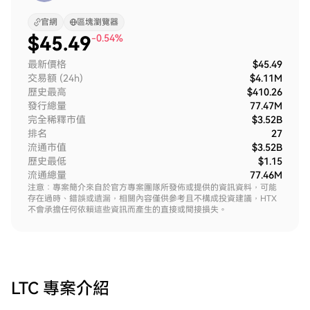
官網
區塊瀏覽器
$
45.49
-0.54%
最新價格
$45.49
交易額 (24h)
$4.11M
歷史最高
$410.26
發行總量
77.47M
完全稀釋市值
$3.52B
排名
27
流通市值
$3.52B
歷史最低
$1.15
流通總量
77.46M
注意：專案簡介來自於官方專案團隊所發佈或提供的資訊資料，可能
存在過時、錯誤或遺漏，相關內容僅供參考且不構成投資建議，HTX
不會承擔任何依賴這些資訊而產生的直接或間接損失。
LTC
專案介紹