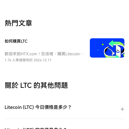
熱門文章
如何購買LTC
歡迎來到HTX.com！在這裡，購買Litecoin
(LTC)變得簡單而便捷。跟隨我們的逐步指
1.7k 人學過
發佈於 2024.12.11
南，放心開始您的加密貨幣之旅。第一步：
創建您的HTX帳戶使用您的 Email、手機號碼
在HTX註冊一個免費帳戶。體驗無憂的註冊
過程並解鎖所有平台功能。立即註冊第二
關於 LTC 的其他問題
步：前往買幣頁面，選擇您的支付方式信用
卡/金融卡購買：使用您的Visa或Mastercard
即時購買Litecoin (LTC)。餘額購買：使用您
HTX帳戶餘額中的資金進行無縫交易。第三
Litecoin (LTC) 今日價格是多少？
方購買：探索諸如Google Pay或Apple Pay
等流行支付方式以增加便利性。C2C購買：
在HTX平台上直接與其他用戶交易。HTX 場
外交易 (OTC) 購買：為大量交易者提供個性