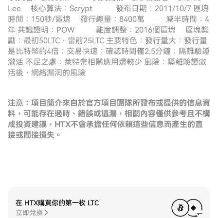
Lee 核心算法：Scrypt 發布日期：2011/10/7 區塊
時間：150秒/區塊 發行總量：8400萬 減半時間：4
年 共識證明：POW 難度調整：2016個區塊 區塊獎
勵：最初50LTC，當前25LTC 主要特色：發行量大：發行量
是比特幣的4倍；交易快速：確認時間僅2.5分鐘；隔離驗證
激活 不足之處：萊特幣相關應用還較少 風險：隔離驗證激
活後，網絡漏洞的風險
注意：項目簡介來自於官方項目團隊所發布或提供的信息資
料，可能存在過時、錯誤或遺漏，相關內容僅供參考且不構
成投資建議，HTX不會承擔任何依賴這些信息而產生的直
接或間接損失。
在 HTX購買你的第一枚 LTC
立即兌換