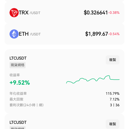
TRX
$0.326641
-0.38
%
/USDT
ETH
$1,899.67
-0.54
%
/USDT
LTCUSDT
複製
現貨網格
收益率
+
9.52%
年化收益率
115.79%
最大回撤
7.12%
套利次數(24小時｜總)
3
｜
36
LTCUSDT
複製