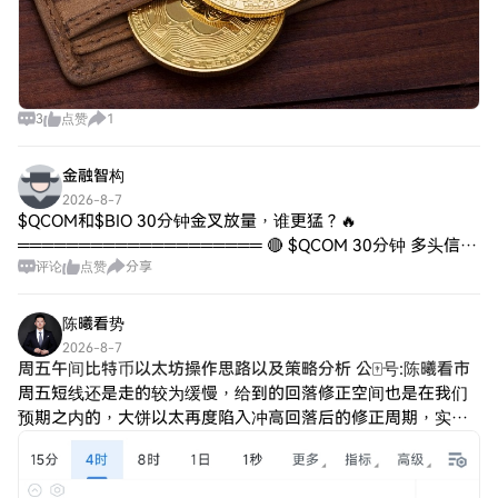
3
点赞
1
金融智构
2026-8-7
$QCOM和$BIO 30分钟金叉放量，谁更猛？🔥
════════════════════ 🔴 $QCOM 30分钟 多头信号
评论
点赞
分享
⚠️技术面：ADX31，趋势行情明显。MACD零上金叉，红柱放
大多头发
陈曦看势
2026-8-7
周五午间比特币以太坊操作思路以及策略分析 公🀄号:陈曦看市
周五短线还是走的较为缓慢，给到的回落修正空间也是在我们
预期之内的，大饼以太再度陷入冲高回落后的修正周期，实磐
提示先以高空参与看短期的回落修正后，再以做多思路进行，
凌晨64900直接看，早间成功抵达预期