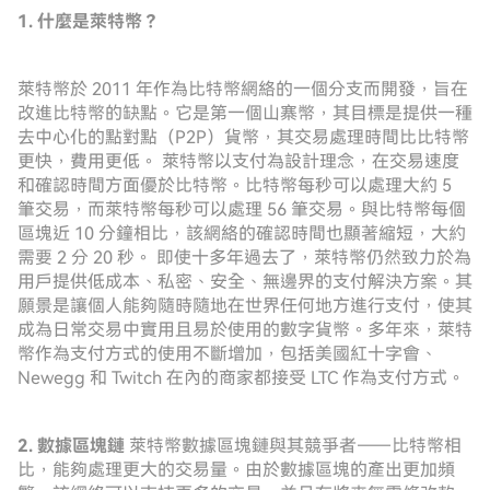
1. 什麼是萊特幣？
萊特幣於 2011 年作為比特幣網絡的一個分支而開發，旨在
改進比特幣的缺點。它是第一個山寨幣，其目標是提供一種
去中心化的點對點（P2P）貨幣，其交易處理時間比比特幣
更快，費用更低。 萊特幣以支付為設計理念，在交易速度
和確認時間方面優於比特幣。比特幣每秒可以處理大約 5
筆交易，而萊特幣每秒可以處理 56 筆交易。與比特幣每個
區塊近 10 分鐘相比，該網絡的確認時間也顯著縮短，大約
需要 2 分 20 秒。 即使十多年過去了，萊特幣仍然致力於為
用戶提供低成本、私密、安全、無邊界的支付解決方案。其
願景是讓個人能夠隨時隨地在世界任何地方進行支付，使其
成為日常交易中實用且易於使用的數字貨幣。多年來，萊特
幣作為支付方式的使用不斷增加，包括美國紅十字會、
Newegg 和 Twitch 在內的商家都接受 LTC 作為支付方式。
2. 數據區塊鏈
萊特幣數據區塊鏈與其競爭者——比特幣相
比，能夠處理更大的交易量。由於數據區塊的產出更加頻