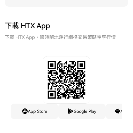
下載 HTX App
下載 HTX App，隨時隨地運行網格交易策略暢享行情
App Store
Google Play
Andro