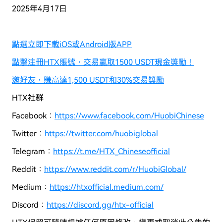
2025年4月17日
點選立即下載iOS或Android版APP
點擊注冊HTX賬號，交易贏取1500 USDT現金獎勵！
邀好友，賺高達1,500 USDT和30%交易獎勵
HTX社群
Facebook：
https://www.facebook.com/HuobiChinese
Twitter：
https://twitter.com/huobiglobal
Telegram：
https://t.me/HTX_Chineseofficial
Reddit：
https://www.reddit.com/r/HuobiGlobal/
Medium：
https://htxofficial.medium.com/
Discord：
https://discord.gg/htx-official