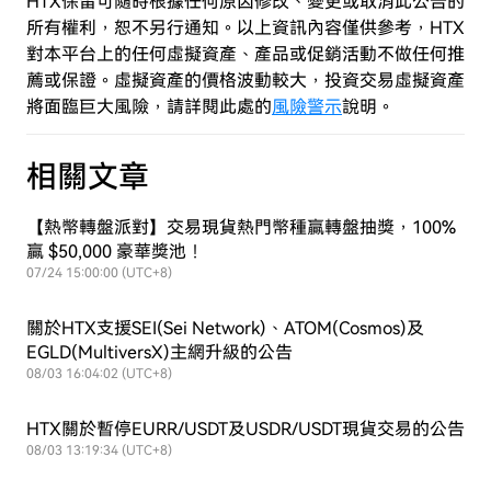
HTX保留可隨時根據任何原因修改、變更或取消此公告的
所有權利，恕不另行通知。以上資訊內容僅供參考，HTX
對本平台上的任何虛擬資產、產品或促銷活動不做任何推
薦或保證。虛擬資產的價格波動較大，投資交易虛擬資產
將面臨巨大風險，
請詳閱此處的
風險警示
說明。
相關文章
【熱幣轉盤派對】交易現貨熱門幣種贏轉盤抽獎，100%
贏 $50,000 豪華獎池！
07/24 15:00:00 (UTC+8)
關於HTX支援SEI(Sei Network)、ATOM(Cosmos)及
EGLD(MultiversX)主網升級的公告
08/03 16:04:02 (UTC+8)
HTX關於暫停EURR/USDT及USDR/USDT現貨交易的公告
08/03 13:19:34 (UTC+8)