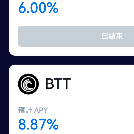
6.00%
已結束
BTT
預計 APY
8.87%