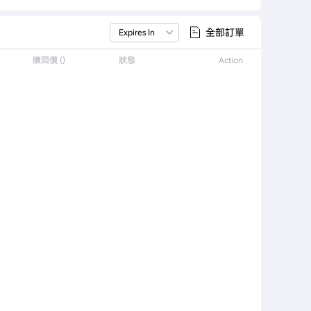
全部訂單
Expires In
贖回價 ()
狀態
Action