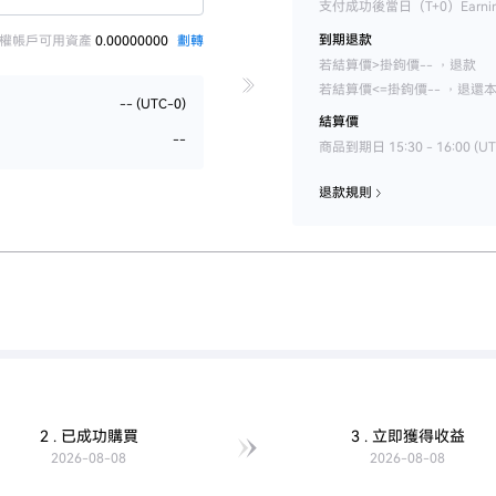
支付成功後當日（T+0）Earni
到期退款
權帳戶可用資產
0.00000000
劃轉
若結算價>掛鉤價-- ，退款
若結算價<=掛鉤價-- ，退還
-- (UTC-0)
結算價
--
商品到期日 15:30 - 16:00 
退款規則
2 . 已成功購買
3 . 立即獲得收益
2026-08-08
2026-08-08