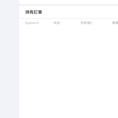
持有訂單
Expires In
收益：
掛鉤價()
購