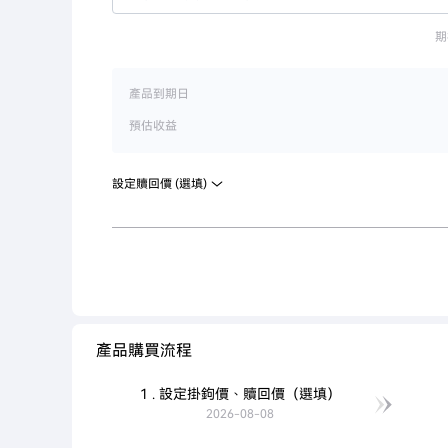
期
產品到期日
預估收益
設定贖回價 (選填)
產品購買流程
1 . 設定掛鉤價、贖回價（選填）
2026-08-08