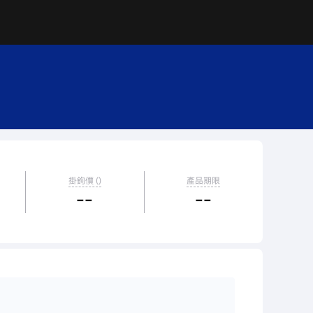
掛鉤價 ()
產品期限
--
--