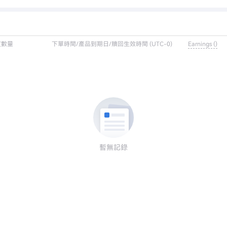
買數量
下單時間/產品到期日/贖回生效時間 (UTC-0)
Earnings ()
暫無記錄