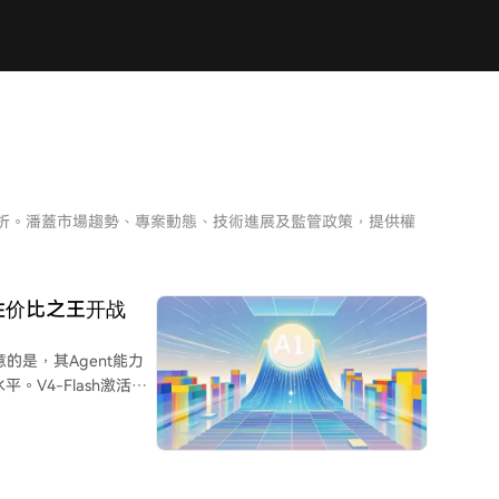
分析。潘蓋市場趨勢、專案動態、技術進展及監管政策，提供權
，性价比之王开战
注意的是，其Agent能力
。V4-Flash激活参
方称，V4-
暗示对于特定任务，训练
eek可能在其自研的