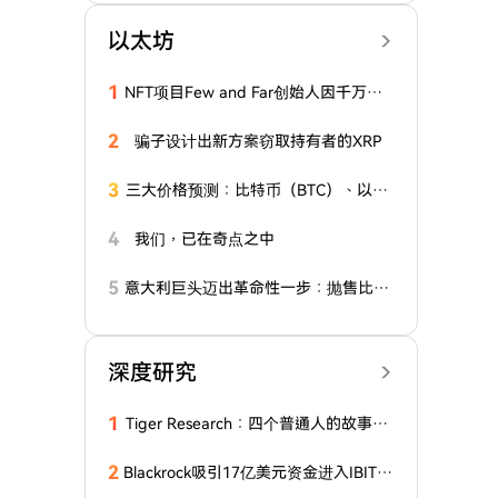
以太坊
1
NFT项目Few and Far创始人因千万美
元欺诈指控将面临美国法庭审判
2
骗子设计出新方案窃取持有者的XRP
3
三大价格预测：比特币（BTC）、以太
坊（ETH）和瑞波币（XRP）
4
我们，已在奇点之中
5
意大利巨头迈出革命性一步：抛售比特
币和Solana，转而购入这种山寨币！
深度研究
1
Tiger Research：四个普通人的故事，
揭示2036年区块链的最终归宿
2
Blackrock吸引17亿美元资金进入IBIT基
金，比特币ETF共获得21.1亿美元资金