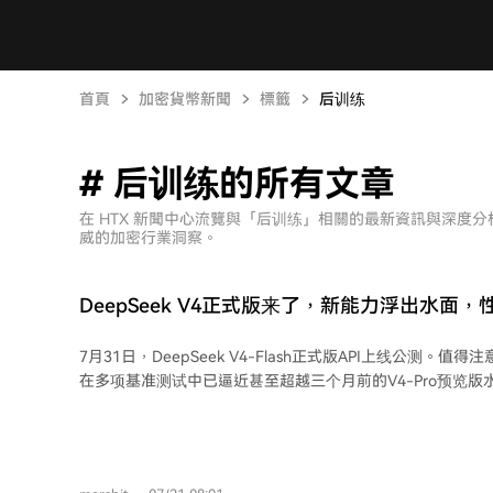
首頁
加密貨幣新聞
標籤
后训练
# 后训练的所有文章
在 HTX 新聞中心流覽與「后训练」相關的最新資訊與深度
威的加密行業洞察。
DeepSeek V4正式版来了，新能力浮出水面
7月31日，DeepSeek V4-Flash正式版API上线公测。值得
在多项基准测试中已逼近甚至超越三个月前的V4-Pro预览版水平
数仅130亿，表明后训练阶段的优化可能比单纯堆参数更具杠杆效应。 官
Flash的模型结构与预览版一致，仅重新进行了后训练。这
方法和数据质量的重要性可能正超越模型规模。同时，DeepS
Agent框架Harness上做了针对性优化。 当前大模型竞争的关键词已转向Agent能