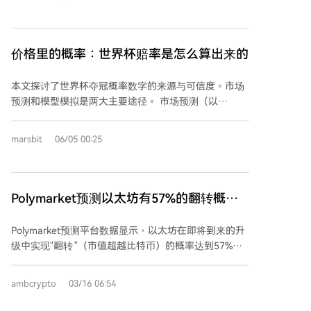
括老牌平台Bet365和William Hill，它们提供直观的设
**：Predict.fun投入重金推出世界杯专项积分活动和奖
计、多种投注选项、实时比赛直播和盘中投注功能。
励；传统博彩平台在世界杯期间促销力度大；其他平台
DraftKings Sportsbook和FanDuel Sportsbook也以其流
激励并非重点。 总结而言，世界杯竞猜正从封闭的赔率
畅的投注体验、丰富的投注选择和独家促销活动受到欢
价格里的概率：世界杯赔率是怎么算出来的
产品，转向更公开、实时、可传播的信息市场。不同平
迎。 在选择博彩应用时，应关注几个关键特性：广泛的
台逻辑各异：体彩强调公益，传统博彩是成熟娱乐产
体育市场、有竞争力的赔率、赛事直播、盘中投注选项
品，Polymarket是概率市场，Kalshi是受监管事件合
本文探讨了世界杯夺冠概率数字的来源与可信度。市场
以及安全的支付方式。此外，应用的界面设计、易用性
约，Opinion做赛事专题，Predict.fun则结合了链上游戏
预测和模型模拟是两大主要途径。 市场预测（以
和客户服务质量也至关重要。 展望未来，随着技术进
化激励。
Polymarket、Kalshi等平台为代表）通过交易形成价
步，博彩应用有望融入虚拟现实投注体验、基于用户偏
格，价格直接隐含概率。例如法国合约价格17美分，即
marsbit
06/05 00:25
好的个性化推荐以及更强大的用户数据安全措施。总而
市场认为其有17%概率夺冠。该价格由做市商报价和交
言之，2026年的最佳博彩应用融合了友好界面、丰富的
易者成交共同形成，并经过跨平台成交量加权平均得
市场、创新功能和可靠支持，为新老用户提供了顺畅愉
出。截至5月底，相关合约累计成交额超5亿美元。但市
快的投注体验。 请务必负责任地、在自身经济能力范围
场存在“热门-冷门偏差”，即系统性地高估冷门、低估热
Polymarket预测以太坊有57%的翻转概率
内进行投注。祝2026年投注愉快！
门，且流动性深度影响价格可靠性。 模型模拟（以
——加密社区是否感到紧张？
Opta超算为代表）则基于球队数据（如Elo评级算法）
Polymarket预测平台数据显示，以太坊在即将到来的升
计算每场比赛胜平负概率，并通过上万次模拟得出各队
级中实现"翻转”（市值超越比特币）的概率达到57%，
夺冠频率。例如西班牙夺冠概率为16.1%。需注意，这
引发加密货币社区热议。市场情绪反映出投资者对以太
类模型部分输入数据本身已包含博彩市场赔率信息。 文
坊技术升级和比特币主导地位可能被挑战的既期待又不
ambcrypto
03/16 06:54
章指出，目前尚无严谨的跨届学术研究直接对比这两类
安的复杂心态。当前市场波动性可能加剧，投资者需密
方法在世界杯预测上的准确度。以2022年为例，阿根廷
切关注后续发展。