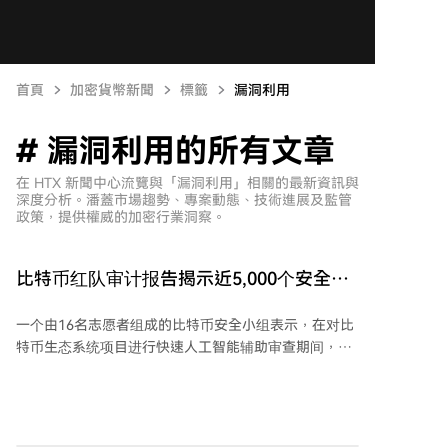
首頁
加密貨幣新聞
標籤
漏洞利用
# 漏洞利用的所有文章
在 HTX 新聞中心流覽與「漏洞利用」相關的最新資訊與
深度分析。潘蓋市場趨勢、專案動態、技術進展及監管
政策，提供權威的加密行業洞察。
比特币红队审计报告揭示近5,000个安全问
题
一个由16名志愿者组成的比特币安全小组表示，在对比
特币生态系统项目进行快速人工智能辅助审查期间，发
现了近5000个潜在问题。该小组名为“比特币红队”，成
员包括AnchorWatch首席执行官Rob Hamilton和比特币
开发者Calle等人，他们利用人工智能工具和人工审查，
扫描开源比特币相关代码库以寻找漏洞。 Calle在社交平