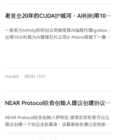
完整：部署公链成本虽低，但维持一套健全信贷基础设
励，以维持网络平衡。该方案仍需社区广泛支持，若质
施的成本极高。如今，大量公链正因无法产生足够收入
押增速持续，预计将成为近期以太坊生态的重要议题。
覆盖成本而面临基础设施空心化的风险，最终可能什么
老黄垒20年的CUDA护城河，AI刚刚用10小
也不会留下。
时凿开了
一家名为Infinity的初创公司使用其AI编程代理Ignition，
仅用10小时就为AI推理芯片公司d-Matrix搭建了一套
“类CUDA”底层软件，旨在加速针对特定芯片的Kernel生
成与优化。这引发了关于英伟达近20年构筑的CUDA软
件护城河是否被颠覆的讨论。 文章指出，英伟达的核心
优势在于其围绕GPU建立的完整软件生态，而不仅仅是
硬件。CUDA作为其生态核心，包含了底层内核、优化
marsbit
08/04 13:51
计算库及庞大的开发者社区。然而，在AI推理市场，竞
争规则有所不同：推理更关注单次回答成本而非极致性
能，且软件可以跨芯片运行，这削弱了CUDA的锁定效
应，为众多专用推理芯片（如d-Matrix、Rebellions
NEAR Protocol联合创始人提议创建协议主
等）提供了切入机会。 尽管AI代理能快速生成代码，但
权基金
多位行业专家认为，这远未颠覆CUDA生态。挑战在于
NEAR Protocol联合创始人伊利亚·波洛苏欣在官方论坛
生产级性能优化、代码验证的复杂性，以及迁移数百万
提议创建一个协议主权基金。该基金旨在通过定向拨款
行现有代码的组织成本。此外，英伟达自身也在利用AI
支持生态系统发展，并逐步取代当前大多数L1区块链
加速CUDA开发与验证。因此，短期内英伟达在训练领
（包括NEAR）依赖通胀（即持续增发代币）来支付网