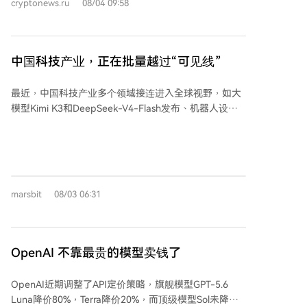
域的地位依然稳固，但推理侧可能成为变局的开端。长
cryptonews.ru
08/04 09:58
络安全的模式。 波洛苏欣指出，NEAR已采取措施增强
期的竞争关键，或将从代码存量转向验证与优化生态的
可持续性，如降低通胀、将NEAR Intents费用重定向用
构建。
于回购，以及启动AI推理质押。他认为，创建主权基金
是自然的下一步，可借鉴新加坡和挪威等国的主权财富
中国科技产业，正在批量越过“可见线”
基金模式，将周期性收入（如石油、土地出售）投资于
创收资产，用收益支持国家需求，同时保全基金本金。
最近，中国科技产业多个领域接连进入全球视野，如大
根据提议，该主权基金将接管项目国库和未来的协议收
模型Kimi K3和DeepSeek-V4-Flash发布、机器人设备
入。初期资金约3000万NEAR（价值约5000万美元）。
受国际关注、辉瑞与信达生物达成创新药合作等。这标
基金将用所得收入购买NEAR，并将资产配置于创收协
志着中国产业能力正集中越过“可见线”——即从内部积
议中，所产生的利润将用于支持生态系统，特别是验证
累进入全球市场验证的阶段。 回顾过去，中国出口主力
者支持计划和支付MPC提供商费用。 与通常持有流动性
从服装家电“老三样”，到新能源汽车等“新三样”，再到
法币资产的传统主权基金不同，NEAR基金将主要持有
如今人工智能、机器人、创新药“新新三样”，产业迭代
NEAR代币，这增加了额外风险，波洛苏欣计划通过收
marsbit
08/03 06:31
周期明显缩短。越过“可见线”的产业通常具备四大特
益方式的多样化来补偿。随着时间推移，基金规模将通
征：形成规模、优势突出、增长加速、带动产业链。与
过协议收入和部分增发代币的额外拨款而增长，理论上
以往不同，当前中国产业不再只是跟进成熟市场，而是
未来可能使NEAR转向固定代币供应模型。NEAR持有者
通过降低门槛、开放生态，主动参与定义新产品和新需
OpenAI 不靠最贵的模型卖钱了
也可通过现有的House of Stake委托机制分享基金收
求。 这种变化源于中国产业体系从“完整”走向“稠密”：
益。 该倡议将分阶段启动，设有检查点以验证模型有效
不同领域共享技术、人才与供应链，形成能力迁移。例
性，之后才会投入更多资金。波洛苏欣邀请生态系统参
OpenAI近期调整了API定价策略，旗舰模型GPT-5.6
如，新能源汽车积累的技术向机器人产业延伸，算力需
与者在两周内讨论该提案，强调这是初步建议而非最终
Luna降价80%，Terra降价20%，而顶级模型Sol未降价
求带动芯片、存储、光通信等整条产业链。产业与研发