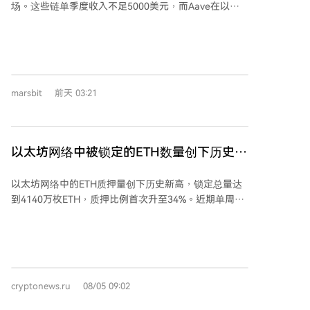
场。这些链单季度收入不足5000美元，而Aave在以太
坊的年收入高达1.42亿美元。本文探讨了头部借贷协议
撤离后，公链将面临的连锁危机。 回顾历史，Harmony
协议在跨链桥遭攻击后，因Aave冻结资产并最终撤离，
导致其信贷功能永久丧失，公链走向消亡。Fantom在类
似攻击后也未能重建信贷市场，即便后来改名Sonic并投
marsbit
前天 03:21
入巨资激励，产生的也只是虚假的、依赖空投的借贷需
求，激励停止后TVL暴跌98%。 对于Aave即将退出的
Soneium、Aptos等链，情况更为严峻。它们从未形成
真实的原生借贷需求。Aave的离开将引发多米诺骨牌效
以太坊网络中被锁定的ETH数量创下历史新
应：作为主要成本承担者，Aave的撤离可能导致预言机
高！详情尽在这里
服务商、做市商和稳定币发行方相继退出，因为这些基
以太坊网络中的ETH质押量创下历史新高，锁定总量达
础设施服务的商业可行性相互依存。没有信贷功能，链
到4140万枚ETH，质押比例首次升至34%。近期单周新
上的金融应用、收益策略和流动性都将失去根基，导致
增质押量超过140万枚ETH，显示投资者将以太坊视为
开发者流失和生态萎缩。 这并非加密行业独有现象，传
长期投资。分析指出，质押比例上升可能减少市场流通
统金融中，小国也因业务量不足而面临代理银行业务被
量，若需求保持高位，可能导致价格波动加剧；同时，
切断的困境。但加密世界缺乏类似世界银行的兜底机
低流动性时期也可能因卖压增加而放大波动。 虽然质押
制。当前DeFi借贷市场实际上在快速增长且日益集中，
增长有助于提升网络安全，但过高的质押比例可能引发
资源正向以太坊及少数头部二层网络汇聚。 过去认为每
cryptonews.ru
08/05 09:02
中心化和经济平衡风险。为此，以太坊基金会正考虑长
条公链都能低成本构建独立金融体系的设想已被证明不
期调控方案，提议在质押率超过50%时停止新增质押奖