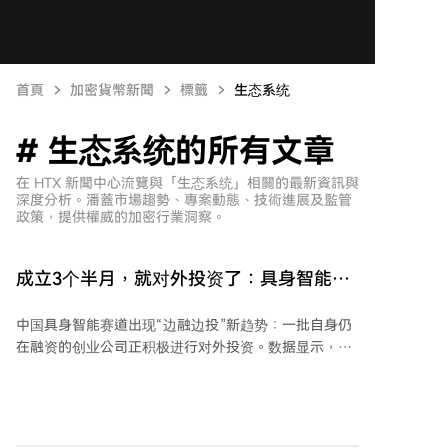
首頁
加密貨幣新聞
標籤
生态系统
# 生态系统的所有文章
在 HTX 新聞中心流覽與「生态系统」相關的最新資訊與
深度分析。潘蓋市場趨勢、專案動態、技術進展及監管
政策，提供權威的加密行業洞察。
成立3个半月，就对外投资了：具身智能赛
道正在集体「边融边投」
中国具身智能赛道出现“边融边投”新趋势：一批自身仍
在融资的创业公司正积极进行对外投资。数据显示，29
家具身智能企业已进行超100笔投资，覆盖近百家被投
公司，其中近六成是人形机器人本体企业。 企业启动投
资的速度明显加快。新一代企业（2023年后成立）从成
立到首次对外投资平均仅需22.8个月，远快于老牌企