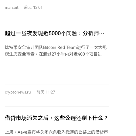
业。例如，破壳机器人成立仅3.8个月就进行了首笔投
marsbit
前天 13:01
资。 智元机器人是赛道内最活跃的投资方，成立23个月
内完成37笔投资，广泛布局全产业链。投资行为呈现出
网络化特征：部分被头部企业投资的公司，自身也转变
为投资节点，向下游延伸投资链，形成生态传导。 分析
超过一昼夜发现近5000个问题：分析师对
认为，该现象的核心逻辑在于，面对技术快速迭代、供
比特币生态系统进行大规模审计
应链不成熟的竞争窗口期，企业通过资本杠杆加速产业
比特币安全审计团队Bitcoin Red Team进行了一次大规
整合，以投资换取时间，构建生态壁垒，争夺未来竞争
模生态安全审查，在超过27小时内对近400个项目进行
位势。这一策略正从个别头部企业的特殊选择，演变为
了分析，共发现4962个潜在漏洞，其中85个被评定为
赛道参与者的普遍行为。
“严重”级别，635个为“高危”级别。团队由16名分布于
不同时区的成员组成，采用人工审核与人工智能工具结
合的方式开展工作，平均每人每小时发现2.31个严重或
高危问题。 团队表示，大部分严重漏洞已得到相关项目
cryptonews.ru
前天 11:27
开发者的确认。在提交报告前，他们会在隔离环境中对
高危问题进行内部验证。团队承认大规模审计增加了开
发者的负担，并就带来的压力致歉，同时强调及时披露
对安全至关重要。 目前，团队正优化漏洞验证流程，致
借贷市场消失之后，这些公链还剩下什么？
力于减少无效报告。此前，以太坊基金会在2026年4月
公布的ETH Rangers计划中，17名研究人员曾发现785
上周，Aave宣布将关闭六条收入微薄的公链上的借贷市
个漏洞并追回580万美元资金。