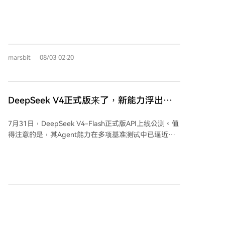
方案，最终参数需由社区（包括验证者和通过House of
但新增了更快的“Fast”模式。此次调整的核心并非单纯
的距离缩短，真实应用反馈加速创新，规模化成为创新
Stake的持币者）共同制定。
的价格战，而是标志着OpenAI首次引导用户根据任务需
的一部分。 越过“可见线”意味着中国产业的竞争焦点，
求选择不同模型，而非一味追求最强模型。官方建议复
从“做出产品”延伸至构建包含专利、标准、生态的持续
杂任务可由Sol进行规划，再由Luna等成本更优的模型
价值系统。未来，中国需在开放中筑牢产业护城河，通
执行。 此举与Anthropic近期推出半价替代旗舰的
过开源、协同研发扩大生态，推动技术迭代与广泛应
marsbit
08/03 02:20
Claude Opus 5策略相似，显示硅谷领先公司正形成默
用。 “十五五”规划已布局战略性新兴产业与未来产业，
契：旗舰模型（如Sol、Fable）的角色正从直接盈利转
持续将新产业推向市场检验。一批又一批产业越过“可见
向树立技术品牌和探索上限，而商业化走量和利润则主
线”，不仅体现单点突破，更意味着中国正形成持续产生
要由中端及性价比模型（如Luna、Opus）承担。这类
新产业的能力。
DeepSeek V4正式版来了，新能力浮出水
似于汽车等行业“旗舰立形象，走量车型赚利润”的模
面，性价比之王开战
式。 更深层的变化在于成本下降的驱动力。OpenAI透
7月31日，DeepSeek V4-Flash正式版API上线公测。值
露，此次降价部分得益于由Sol模型自身参与优化底层生
得注意的是，其Agent能力在多项基准测试中已逼近甚
产内核，实现了效率提升与成本降低，开启了“模型优化
至超越三个月前的V4-Pro预览版水平。V4-Flash激活参
模型”的自我加速循环。 行业竞争焦点正从“谁最聪明”
数仅130亿，表明后训练阶段的优化可能比单纯堆参数
的单项性能比拼，转向为企业提供基于任务重要性、出
更具杠杆效应。 官方称，V4-Flash的模型结构与预览版
错成本、规模等因素的“模型组合”最优解，追求整体
一致，仅重新进行了后训练。这暗示对于特定任务，训
ROI。这类似于云计算按数据冷热使用不同存储的策
练方法和数据质量的重要性可能正超越模型规模。同
略。 OpenAI的长期战略日益清晰：其真正目标并非依
marsbit
07/31 08:01
时，DeepSeek可能在其自研的Agent框架Harness上做
靠单一模型的高毛利，而是通过极低的调用成本构建庞
了针对性优化。 当前大模型竞争的关键词已转向Agent
大的开发者生态与调用量，形成类似操作系统或云平台
能力。DeepSeek此举战略意图清晰：以高性价比的轻