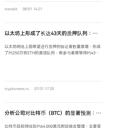
太坊的相对强势对整个市场是积极信号，但比特币持有
门交易（如AI概念股、高动量科技股、韩国股票等）经
marsbit
08/01 14:21
者面临紧张局面。比特币需要快速上涨突破67,200美元
历了剧烈波动和显著去杠杆。这表现为全球科技敞口出
以确认反转形态，否则该模式可能失效。根据Kibar的观
现五年多来最大规模卖出，以及杠杆ETF规模锐减。 市
点，若未来几天未能突破颈线，空头将重新掌控局面，
场的核心矛盾从叙事转向实际回报，投资者开始质疑巨
推动比特币跌向60,000及58,000美元的支撑位。
额AI资本开支能否带来清晰、可持续的收益。微软和亚
以太坊上形成了长达43天的质押队列：但
马逊的财报部分缓解了担忧，但AI相关公司的走势已出
专家认为，这并非真正的看涨信号
现分化。 尽管美股牛市基础仍在（经济稳健、盈利增
以太坊网络上因希望进行质押的验证者数量激增，形成
长、AI资本开支巨大），但风险回报已不便宜，上行弹
了约250万枚ETH的激活队列，新参与者需等待约43天
性减弱。美联储沟通趋于模糊，长端利率波动也给股
才能激活其代币。然而，Sygnum Bank的托管与质押部
市，尤其是成长股，带来压力。 总结而言，牛市格局未
门负责人托马斯·布伦纳指出，这种漫长的等待不应被直
变，但市场已进入一个波动加大、操作更难的阶段。7
接解读为强烈的看涨信号。 布伦纳表示，验证者队列的
月的市场提醒投资者：过度拥挤和过高杠杆的交易将面
拥堵虽然反映了机构需求，但也受到以太坊协议技术特
临剧烈清洗。
性的显著影响。他提到，自Dencun升级后，每日验证者
cryptonews.ru
07/31 17:20
吞吐量被限制在约57,600枚ETH，且这一限制在Pectra
升级中并未提高。Pectra升级允许单个验证者最多持有
2048枚ETH并支持自动复利功能，大型质押运营商可以
向现有验证者追加ETH而非创建新验证者。但即便仅向
分析公司对比特币（BTC）的显著预测：在
现有验证者添加1枚ETH，该交易也会与新的质押者一同
此日期之后，可能开启新一轮牛市！
进入相同的激活队列。 因此，布伦纳认为，并非队列中
比特币目前持续在约64,000美元附近横盘整理，主要受