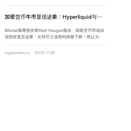
和3.50美元的历史高点区域。最终冲高至6.40美元的看
涨前景，需要价格在21个月指数移动平均线的支撑下，
稳定维持在历史高点之上，届时甚至可能打开通往30美
加密货币牛市显现迹象：Hyperliquid与
元的路径。 进入2026年以来，XRP价格已下跌近43%。
Robinhood推动金融业务向区块链迁移
截至发稿时，其24小时交易额约为13.3亿美元，市值为
Bitwise首席投资官Matt Hougan指出，加密货币市场出
660.6亿美元。
现初步复苏迹象，比特币上涨而科技股下跌。他认为，
下一个牛市将聚焦于区块链与传统金融的融合，而非单
纯投机，核心在于稳定币、资产代币化、全天候交易、
cryptonews.ru
07/27 11:02
即时结算及机构DeFi的规模化应用。 Hougan强调，区
块链基础设施能提供更快结算、全球准入和持续市场运
行等优势。他预计，机构投资者通过ETF等产品加速入
场，可能减少比特币可用供应，从而推动市场。同时，
比特币老玩家抛售压力缓解，休眠BTC移动
地缘政治不确定性可能提升比特币作为全球替代资产的
量触及四年低点：Galaxy
吸引力。 Hyperliquid和Robinhood被视为推动链上金
根据Galaxy公司研究主管Alex Thorn分享的数据，比特
融的两大代表：Hyperliquid从加密货币衍生品交易扩展
币在第二季度的长期休眠代币移动量已降至2022年第三
至大宗商品和股票指数等传统资产；Robinhood则推出
季度以来的最低水平。衡量长期持币者活动的关键指标
支持代币化股票和DeFi服务的区块链，显示传统金融公
“币天销毁”也显示出类似的下降趋势。 Thorn指出，此
司正将区块链技术产品化。 Hougan认为，即将到来的
前该指标的飙升主要由“早期持有者获利了结”驱动，这
牛市将惠及整个行业，但尤其看好能产生实际收益的加
与2017年牛市期间的模式类似。当前数据表明，在经历
密应用和积极开发区块链金融产品的传统公司。他总结
了2024年和2025年初较高的代币分发后，长期持有者