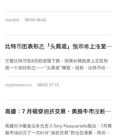
分析师已开始上调2027年盈利预期，修正趋势在多数板
产代币化，Visa等支付公司与Coinbase合作稳定币平
块保持正面。 同时，市场仓位趋于“干净”：高盛情绪指
台，Robinhood推出了集成DeFi的区块链。他以1996年
标从高位回落，对冲基金去杠杆明显，零售投资者杠杆
电信法案为例，指出互联网并未因立法延迟而停止发
marsbit
08/04 06:45
也开始降温。这种“去泡沫化”的仓位环境为市场进一步
展，亚马逊、eBay等仍如期崛起。 霍根总结道，加密
上行创造了条件。 从估值看，美股相对其他主要市场处
货币已积蓄足够动力，将在未来几十年持续改变金融体
于较便宜水平，且AI超级周期的红利尚未完全释放，科
系，无论近期立法结果如何。
技公司持续加大资本投入。不过，历史数据显示中期选
比特币图表形态「头肩底」预示将上涨至
举年8月至选举日期间市场回报中位数为0%，因此尽管
67,200美元
盈利面支撑强劲，实现年内新高的具体节奏仍存在不确
尽管比特币在8月初缓慢下跌，但其价格图表上正在形
定性。
成一个反转形态——“头肩底”模型。目前，比特币价格
在63,200美元附近波动，构成该模型的右肩。分析师
TechCharts的Axel Kibar指出，这是本月多头短期乐观
cryptonews.ru
08/02 21:15
的唯一现实理由。 比特币仍处于上升起点，关键问题在
于买家是否有足够动力推动价格突破至67,000美元。与
此同时，ETH/BTC交易对已向上突破类似的反转底部。
以太坊已确立上升趋势，正朝着0.0312的技术目标前
高盛：7 月砸穿拥挤交易，美股牛市没断但
进，表明大资金目前更青睐投资以太坊而非比特币。这
更难做了
种流动性轮动消耗了比特币的动能，使其缺乏快速启动
高盛对冲基金业务负责人Tony Pasquariello指出，7月美
所需的交易量。 以太坊兑美元汇率正测试1,875美元支
股市场经历了一次针对“拥挤交易”的仓位清算，而非指
撑位，若能守住，则可能打开通往2,163美元的道路。以
数层面的崩盘。标普500指数整体波动有限，但底层热