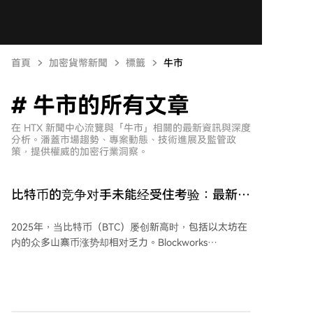
首頁
加密貨幣新聞
標籤
牛市
# 牛市的所有文章
在 HTX 新聞中心流覽與「牛市」相關的最新資訊與深度
分析。潘蓋市場趨勢、專案動態、技術進展及監管政
策，提供權威的加密行業洞察。
比特币的竞争对手未能经受住考验：最新报
告揭示山寨币真相！"仅有少数山寨币成为
2025年，当比特币（BTC）屡创新高时，包括以太坊在
赢家！"
内的众多山寨币涨势却相对乏力。Blockworks
Research发布的一份综合报告揭示了山寨币近年来的市
场动态。 报告指出，山寨币的表现普遍落后于比特币。
在2020年初至2026年6月期间，仅有1.7%的（市值曾达
到至少5000万美元且拥有24个月交易历史的）山寨币表