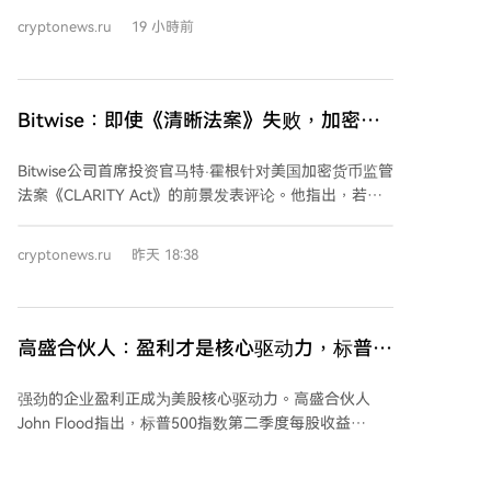
现超越了比特币，从长远看，比特币的表现碾压了绝大
cryptonews.ru
19 小時前
多数山寨币。 报告强调，市场格局在2021年牛市后发
生了剧变。在2020-2021年的牛市中，约三分之一的山
寨币收益率曾超越比特币，但其中86%的代币从峰值下
跌了超过90%。在2017年牛市期间跑赢比特币的187种
Bitwise：即使《清晰法案》失败，加密货
山寨币中，仅有OKB在后续时期维持了对BTC的领先优
币市场仍将继续增长
势。 总体而言，在整个2020年至2026年期间，只有22
Bitwise公司首席投资官马特·霍根针对美国加密货币监管
种山寨币的收益率超越了比特币。分析名单中包括
法案《CLARITY Act》的前景发表评论。他指出，若该
BNB、OKB、GT、LEO、BGB、WBT、MX、CAKE、以
法案未能在8月5日之前结束辩论并进入表决，则在8月
太坊、Solana和Tron等。需要注意的是，此分析仅针对
休会前通过的机会渺茫，国会之后将聚焦11月大选。 霍
曾达到特定市值门槛的项目，并非所有加密货币。
cryptonews.ru
昨天 18:38
根认为，即使法案本周未能推进，也不会彻底“死亡”，
可能推迟至9月或12月再议。当前围绕法案的不确定性
已使部分专业投资者持观望态度。他表示，若法案通过
几率降至10%-19%，市场短期或受波动，但反而可能为
高盛合伙人：盈利才是核心驱动力，标普
秋季反弹铺路。最佳情形是法案通过，这将开启加密货
500 年内有望再创历史新高
币新一轮牛市。 霍根强调，即使没有《CLARITY
强劲的企业盈利正成为美股核心驱动力。高盛合伙人
Act》，行业仍将向前发展。SEC主席保罗·阿特金斯已
John Flood指出，标普500指数第二季度每股收益
表示愿制定类似规则，短期看甚至可能更有利于创新。
（EPS）同比增速追踪值高达45%，远超市场预期；剔
霍根指出，加密货币已具备足够发展动能：BlackRock
除非经常性项目后增速仍达26%，为2021年以来最快。
比特币ETF取得成功，纳斯达克、摩根大通积极推进资