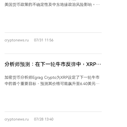
的所有ETH都源自新投资者的需求，其中部分积累来自
美国货币政策的不确定性及中东地缘政治风险影响。分
于已质押ETH的再分配、对现有验证者的补充以及复利
析师若昂·韦德森指出，根据历史数据，比特币价格走势
过程。他指出，一个更重要的市场信号是提款队列几乎
与美国选举周期存在关联。通常在中期选举前，比特币
为空，这表明现有参与者正在维持其网络头寸，显示出
会进入熊市或面临压力，但选举不确定性消退后，往往
真实的信心。 目前，以太坊网络上已质押约4120万枚
能开启长期的牛市行情。例如，在历次总统选举中，若
ETH，约占流通总量的33.8%。布伦纳还强调，尽管ETH
现任总统获胜，比特币常出现显著上涨，并在其就职后
价格有所疲软，机构投资者并未放弃质押。许多机构将
cryptonews.ru
07/31 11:56
接近周期峰值。韦德森特别提到，XRP在2024年特朗普
质押收益视为以太坊内在的基本特性，但机构参与的最
胜选后大幅上涨，并于2025年其就职日达到局部高点。
大障碍之一仍是隐私问题。由于验证者地址、存款地址
他预测，比特币的下一次上涨趋势可能在美国中期选举
和提款交易在区块链上可被追踪，机构投资者对扩大其
后启动。 *本文不构成投资建议。
质押规模持谨慎态度，隐私问题仍是制约以太坊机构质
分析师预测：在下一轮牛市反弹中，XRP将
押市场更快增长的主要障碍。
涨至6美元
加密货币分析师Egrag Crypto为XRP设定了下一轮牛市
中的首个重要目标，预测其价格可能飙升至6.40美元。
以当前约1.06美元的价格计算，这意味着潜在涨幅超过
500%。 分析师指出，XRP价格已测试了其多年对称三
角形态的突破点，但同时警告，若该三角形态的上边界
失守，价格可能回落至0.88美元附近的支撑位。 关键阻
力位方面，XRP需先突破1.23美元，才能进一步向1.65
cryptonews.ru
07/28 13:40
美元迈进。成功站上1.65美元后，将有望挑战3.00美元