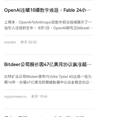
能被日益用于识别软件漏洞、自动化钓鱼攻击和加速对
区块链基础设施攻击的背景下投身安全领域。离职后，
OpenAI连破10道数学难题，Fable 24小时
Blackshear仍将作为密切顾问参与Mysten及Sui生态，
「复现」5道
并继续参与Move基金会相关工作。Mysten Labs的联合
上周末，OpenAI与Anthropic在数学前沿领域展开了一
创始人兼首席执行官Evan Cheng将接替他制定公司未来
场引人注目的竞争。 8月1日，OpenAI研究员Sébastien
的技术愿景。
Bubeck宣布，其未发布的新主力模型Astra一口气证明
了10项停滞多年的前沿数学难题，并提供了详细的Lean
marsbit
昨天 02:53
证明证书和思路复盘。其中，关于“非索菲克群”的成果
被认为足以刊登顶级期刊《数学年刊》。这一突破引发
了AI界关于“数学奇点”的热议。 不到24小时，
Anthropic迅速接招。其研究员Levent Alpöge表示，利
Bitdeer公司股价因47亿美元协议飙涨超
用已公开的模型Fable，在无网络、防泄漏的条件下，独
12%
立复现了Astra成果中的5项。这意味着，OpenAI凭借未
比特矿业公司Bitdeer宣布与Volta Tydal AS达成一项为
发布模型获得的“首发”优势，保质期大幅缩短至一天以
期16年、价值47亿美元的挪威数据中心设备租赁协议，
内。 OpenAI方面称，找到这10项解法的边际推理成本
消息推动其股价飙升逾12%。该协议涉及Bitdeer位于挪
不足2000美元，但此数字未包含模型训练、人力整理与
威蒂达尔市的180兆瓦数据中心，该设施正从加密资产
cryptonews.ru
前天 19:45
形式化证明等前期巨大投入。尽管如此，这仍将AI解决
挖矿转型为服务于人工智能领域。 根据协议，Bitdeer
前沿难题的单次成本降至新低。 此次竞争不同于传统
的子公司Tydal Data Center AS将提供总计133兆瓦中的
“刷榜”。两大模型在独立条件下抵达相同结论，更接近
121兆瓦电力，剩余部分计划在2027年出租。交易包含
于科学界的“同行评审”和“独立验证”，旨在检验结果的
续约8年的选项，若执行，将为Bitdeer在24年内带来总