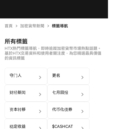
首頁
加密貨幣新聞
標籤導航
所有標籤
HTX熱門標籤導航，即時追蹤加密貨幣市場熱點話題。
基於HTX交易資料和使用者關注度，為您精選最具價值
的資訊標籤
守门人
更名
财经新闻
七月回报
资本转移
代币化债券
稳定收益
$CASHCAT