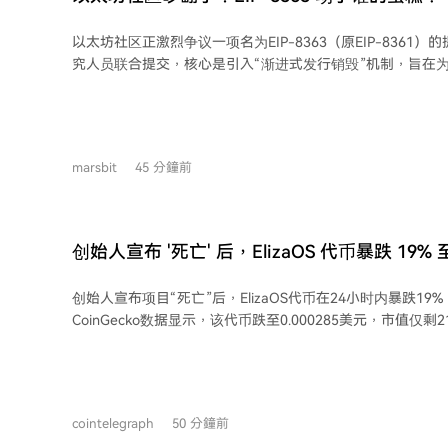
波潮流无疑拓宽了投资人的职业边界，反映了市场热度下人
配。
以太坊社区正激烈争议一项名为EIP-8363（原EIP-8361
究人员联合提交，核心是引入“渐进式发行销毁”机制，旨在
押率设置一条“收益下坡路”。具体而言，当全网有效质押余额
的一半（约6025万枚）时，验证者获得的共识层发行奖励将
终净收益趋近于零，以此降低质押激励。 提案支持者认为，当前协议始终为更多质
押提供正向激励，可能导致ETH过度集中于大型托管商和交易
marsbit
45 分鐘前
持有者持续被新增发行稀释，削弱了原生ETH作为中立资产的竞争力。
反对声音更为集中。批评者指出，该提案若实施，将显著冲
定成本不变而收益大降，弥补停机损失的时间可能增至近4倍
（LST）与原生ETH的收益差将收窄，可能削弱其吸引力，并
创始人宣布 '死亡' 后，ElizaOS 代币暴跌 19
DeFi循环杠杆策略及整个利率体系。Aave创始人等担忧这会
券”的可预测现金流，降低机构配置意愿。另有观点认为，极
创始人宣布项目“死亡”后，ElizaOS代币在24小时内暴跌1
厚的大型机构可能更能承受，反而加剧验证者集权风险。 该提案目前仍处于早期草
CoinGecko数据显示，该代币跌至0.000285美元，市值仅剩210万美
案阶段，计划在即将到来的Hegotá升级讨论中被审议。其
沃尔特斯表示，Eliza基金会正在关闭，他不再拥有或支持该
安全假设、经济模型及资产定位，引发了关于谁将受益、谁
死亡”。不过，开源的Eliza软件将继续开发，但未来不会再与任何
终，供应变化还取决于网络使用与市场等多重因素。
跌标志着一个戏剧性逆转。该项目前身为AI16Z，曾在2025
峰值，后因品牌混淆问题更名为ElizaOS。 沃尔特斯将项目失败归咎于一场由部分代
cointelegraph
50 分鐘前
币持有者提起的诉讼。该诉讼指控项目方存在虚假宣传和不