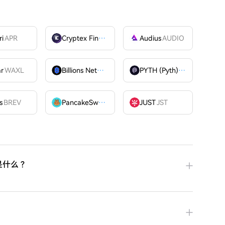
ri
APR
Cryptex Finance
CTX
Audius
AUDIO
ar
WAXL
Billions Network
BILL
PYTH (Pyth)
PYTH
OME
s
BREV
PancakeSwap
CAKE
JUST
JST
因是什么？