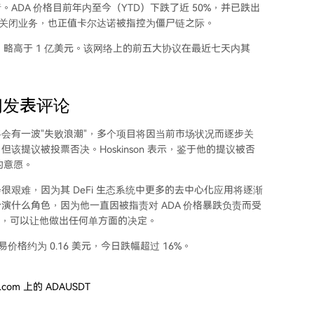
ADA 价格目前年内至今（YTD）下跌了近 50%，并已跌出
决定逐步关闭业务，也正值卡尔达诺被指控为僵尸链之际。
了 15%，略高于 1 亿美元。该网络上的前五大协议在最近七天内其
关闭发表评论
on 承认将会有一波"失败浪潮"，多个项目将因当前市场状况而逐步关
提议被投票否决。Hoskinson 表示，鉴于他的提议被否
的意愿。
会很艰难，因为其
DeFi 生态系统
中更多的去中心化应用将逐渐
什么角色，因为他一直因被指责对 ADA 价格暴跌负责而受
权力，可以让他做出任何单方面的决定。
价格约为 0.16 美元，今日跌幅超过 16%。
.com 上的 ADAUSDT