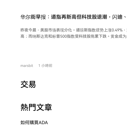
尔特斯称诉讼“荒谬”，但项目因缺乏资金继续应诉而选择和
给了原告。他强调，此后将不会有任何资金用于回购代币或提供支持。 Eli
个用于构建和管理AI智能体的开源框架，最初于2024年10月以
华尔街早报：道指再新高但科技股退潮，闪迪
及预期夜盘暴跌，黄金大涨4%带飞矿业，谷歌A
昨夜今晨，美股市场表现分化。道琼斯指数逆势上涨0.49%
价
高；而纳斯达克和标普500指数受科技股拖累下跌。黄金成
涨超4.2%，突破4300美元/盎司，创五个月最大单日涨幅，
左右。 科技板块内部分化显著。英伟达涨3.43%，创近两月新高。但谷歌因AI部门
领导层重大调整（包括首席科学家Jeff Dean离职）跌超4%。A
在发布季报后暴跌近14%，尽管其营收翻倍、亏损收窄，但
marsbit
1 小時前
场担忧。 存储领域，闪迪和西部数据虽财报强劲，但因下一财季指引不及市场对AI
存储的高预期，股价在夜盘时段重挫。 其他个股方面，礼来因上调全年业绩指引涨
近5%，Shopify因营收大增且指引超预期暴涨近17%。光伏企业
交易
引疲软暴跌超30%。 宏观层面，美联储两位官员仍强调若通胀不降可能继续加息，
但利率市场对9月加息的预期概率已有所下降。地缘政治方面
兹海峡新航运安排的磋商取得进展。 后续需关注SpaceX巨额内部持股解禁的潜在影
响，以及今日将公布的美国初请失业金数据。
熱門文章
如何購買ADA