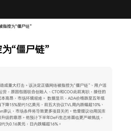
被指控为“僵尸链”
为“僵尸链”
态系统造成重大打击。该决定正值网络被指控为“僵尸链”、用户活
停止运营，原因包括联合创始人、CTO和COO此前离职，接任的
本高昂，市场环境艰难。 数据显示，ADA价格跌至五年低
下降15%至约1亿美元，前五大协议TVL周内跌幅超10%，
kinson承认，市场条件将导致更多项目关闭。他曾提议动用国库
升级的意愿。他预计下半年DeFi生态将面临更严峻挑战，
为0.16美元，日内跌幅超16%。