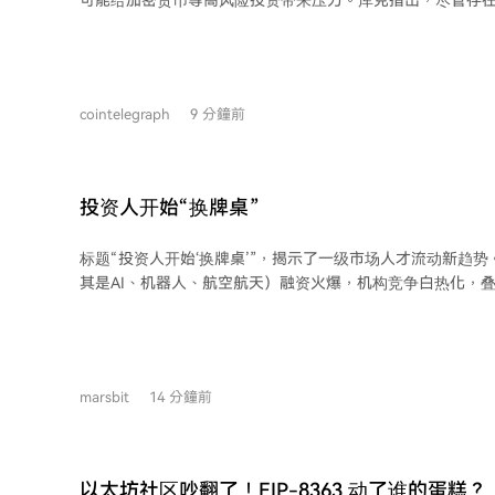
可能给加密货币等高风险投资带来压力。库克指出，尽管存
象，但如果反通胀进程停滞，她已准备好采取行动。她强调
胀风险高于就业风险，因此必要时将加息。美联储长期通胀目
6月的个人消费支出价格指数同比上涨3.7%，仍接近目标的
若持续高于目标，可能导致更高的通胀水平在价格和工资设
cointelegraph
9 分鐘前
得后续控制更加困难。
投资人开始“换牌桌”
标题“投资人开始‘换牌桌’”，揭示了一级市场人才流动新趋
其是AI、机器人、航空航天）融资火爆，机构竞争白热化，
管变革，一批投资人正主动转向企业寻求发展。 文章指出，不同于过去行业低迷时
的被动选择，当前离职投奔企业的多是机构骨干或赛道专家
凭借项目资源和募资经验，在热门科技公司担任融资负责人
人等核心职务，形成“投而优则创”的新路径。这一转变得益
marsbit
14 分鐘前
面，LP出资活跃，优质项目融资节奏极快，企业急需懂资本
融资；另一方面，投资人在机构内卷加剧、一二级市场估值
下，开始重新权衡职业前景。 然而，从投资人转型为企业管理者并非易事，需要适
应从“判断决策”到“落地执行”的角色转换，也存在团队磨合
以太坊社区吵翻了！EIP-8363 动了谁的蛋糕？