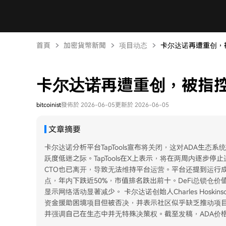
首頁
加密貨幣新聞
项目动态
卡尔达诺再遭重创，
卡尔达诺再遭重创，被指控
bitcoinist
發佈於 2026-06-05
更新於 2026-06-05
文章摘要
卡尔达诺分析平台TapTools宣布将关闭，这对ADA生
跃度低迷之际。TapTools在X上表示，将在两周内逐步
CTO也已离开，导致无法维持平台运营。平台还提到运行成
点，年内下跌近50%，市值排名跌出前十。DeFi总锁仓价值
显示网络活动显著减少。 卡尔达诺创始人Charles Hos
资金援助困境项目但被否决，并表示社区似乎缺乏推动项目
并强调自己在生态中并无特殊决策权。截至发稿，ADA价格约