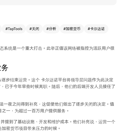
#
TapTools
#
关闭
#
分析
#
加密货币
#
卡尔达诺
生态系统
是一个重大打击。此举正值该网络被指控为活跃用户很
业务
备逐步结束运营。这个
卡尔达诺平台
将领导层问题作为此决定
官，已于今年早些时候离职。随后，他们的后端开发人员接任了
知识无法一夜之间得到补充，这促使他们做出了逐步关闭的决定。值
目之一，为超过一百万用户提供服务。
，并提到了基础设施、开发和维护成本。他们补充说，运营一个
给加密货币项目带来压力的时候。