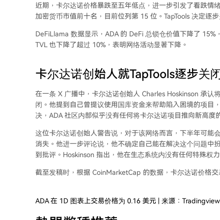
近期，
卡尔达诺价格暴跌
至五年低点，进一步引发了看跌情绪。
加密货币市值前十名，目前位列第 15 位。TapTools 
DeFiLlama 数据显示，ADA 的 DeFi 总锁仓价值下降
TVL 也下降了超过 10%，表明网络活动显著下降。
卡尔达诺创始人就TapTools逐步
在一条
X 广播中
，卡尔达诺创始人 Charles Hoskins
闭。他提到自己曾提议使用国库资金来帮助陷入困境的项目，但该
决，
ADA 社区
内部似乎没有任何将卡尔达诺项目推向新高度
这位卡尔达诺创始人警告说，对于该网络而言，下半年可能
消失。他进一步评论说，他不确定自己能在解决这个问题中扮演
到批评。Hoskinson 指出，他在生态系统内没有任何特殊
截至发稿时，根据
CoinMarketCap 的数据
，卡尔达诺价格交易
ADA 在 1D 图表上交易价格为 0.16 美元 | 来源：Tradingview