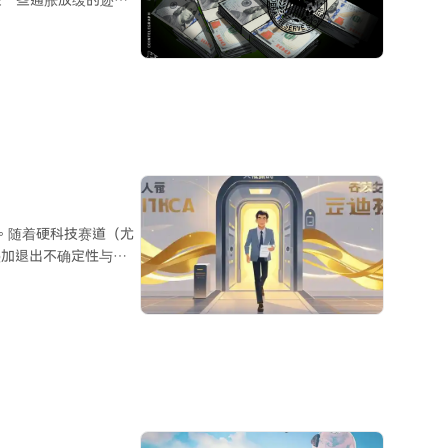
在一些通胀放缓的迹
，目前通胀过高，且通
标为2%，但截至今年
两倍。库克警告称，通胀
定行为中根深蒂固，使
势。随着硬科技赛道（尤
叠加退出不确定性与监
，姿态更为从容。他们
、副总裁甚至联合创始
于市场双向驱动：一方
运作的人才来应对高频
倒挂风险上升的背景
的挑战。尽管如此，这