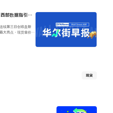
解，并将剩余资金移交
zaOS是一
ai16z之名启动。
、西部数据指引不
I高层调整带跌股
，连续第三日创收盘新
为最大亮点，现货金价大
黄金矿业股普遍大涨7%
MD跌逾7%，SpaceX
激增的资本支出引发市
SolarEdge因季度指
現貨
，伊朗与阿曼就霍尔木