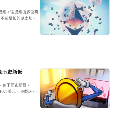
才与企业需求的新型匹
）的提案。该提案由多位研
为不断增长的以太坊质
接近当前ETH总供应量
被逐步扣除并销毁，最
所，同时未质押的ETH
 然而，社区
击独立质押者，因其固
。同时，质押衍生品
冲击依赖LST收益的
% 至历史新低
损害ETH作为“互联网债
低收益环境下，资本雄
9%，创下历史新低。
元。 创始人肖·
影响深远，触及以太坊的
代币，并称“代币已完全
将承压的广泛讨论。最
代币关联。 此次暴
年1月达到25亿美元市值
当得利等行为。尽管沃