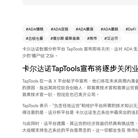
#
ADA價格
#
ADA定投
#
ADA暴漲
#
ADA暴跌
#
DeFi
#
总锁仓量
#
查尔斯·霍斯金森
#
熊市
#
艾达币
卡尔达诺数据分析平台 TapTools 宣布即将关闭，这对
ADA 
少的‘僵尸链’之际。
卡尔达诺TapTools宣布将逐步关闭
TapTools 在一条
X 平台帖子中
宣布，他们将在未来两周内准
的原因，指出其两位联合创始人，即首席技术官和首席运营
首席技术官一职，但现在也已离开公司。
TapTools 表示，"负责任地运营"和维护平台所需的技术
得注意的是，该分析平台是
卡尔达诺生态系统
中最突出的项
与此同时，该平台透露，其运营的经济效益仍然具有挑战性
大规模支持生态系统的平台是昂贵的。这一切都发生在
熊市