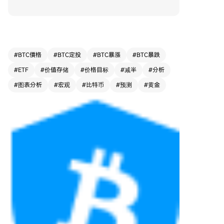
万美元。这一论断的核心依据是将比特币当前的市
场走势图与黄金过去的长期突破形态进行叠加比
较。 分析师认为，随着现货比特币ETF的推出，比
特币作为一种数字价值储存手段，与黄金的类比更
加常见，两者在投资组合配置中的角色日益接近。
#
BTC價格
#
BTC定投
#
BTC暴漲
#
BTC暴跌
图表叠加展示了一种相似的宏观上升趋势。 然
#
ETF
#
价值存储
#
价格目标
#
减半
#
分析
而，文章明确指出，这种基于图表视觉对比的预测
存在重大局限。比特币和黄金在市场深度、流动
#
图表分析
#
宏观
#
比特币
#
预测
#
黄金
性、波动性以及投资者构成上存在根本差异。黄金
的历史走势并非比特币未来的可靠蓝图。比特币价
格受到衍生品持仓、ETF资金流、交易所流动性和
加密货币领域特有的高杠杆影响，其波动更为剧烈
和敏感。 要实现如此高的价格目标，市场需要一
系列条件的支持，包括持续强劲的机构资金流入、
改善的流动性、有利于硬资产需求的宏观经济环
境，以及整体的加密货币风险偏好上升。此外，比
特币必须维持其宏观上升趋势。 因此，这篇报道
强调，40万美元的目标应被视为一种基于社交媒体
分析的看涨情景设想，而非严谨的概率加权预测。
它更像是提供了一个讨论上行空间的框架，其实现