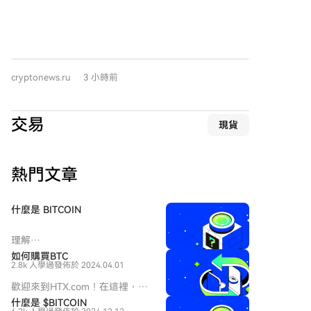
奖励。该区块（编号960804）包含3.125 BTC的固定区
编程性、全球访问与更低成本。 代币化正被视为基础设
块补贴和约0.032 BTC的交易手续费。 该矿工的计算能
施工具，而不仅是加密应用。代币化信贷仍是RWA中最
力波动很大，峰值达到100 PH/s，约为当时比特币全网
大类别，区块链降低了成本并提升透明度，其链上总值
算力的0.011%。这种算力特征表明其可能租用了云算
已超70亿美元。国债是增长最快的机构板块，受高利率
力，而非使用固定的家庭矿机。凭借此算力，平均每64
与稳健收益需求推动。大宗商品（尤其黄金支持代币）
cryptonews.ru
3 小時前
天就有机会挖出一个区块，远低于小型家庭矿机通常所
类别也在扩展，结合了黄金的避险属性与区块链交易的
需的数十年时间。 CKPool是一个允许矿工连接其设备进
便利性，常在全球不确定性时期吸引资金。房地产类别
行独立挖矿的服务，仅收取约2%的费用。这是该服务自
规模虽小于信贷市场，但保持稳定增长。
交易
現貨
成立以来成功挖出的第317个区块。此次出块也标志着
其代码库集成Stratum V2协议后，在主网挖出的首个区
块（尽管实际使用了更旧的V1协议）。 在当前挖矿产业
熱門文章
集中于少数大型矿池的背景下，此次事件表明，只要拥
有足够的算力和有效的区块模板，个人仍有可能无需许
可地获得完整的区块奖励。开发者Dr -ck（真名Kon
什麼是 BITCOIN
Kolivas）借此指出，尽管加密货币行业近期因硬件钱包
漏洞等问题出现混乱，但比特币网络仍在持续稳定运
理解
行。 下一次比特币减半预计在2028年春季（区块高度
HarryPotterObamaSonic10Inu
如何購買BTC
约1,050,000），届时区块奖励将降至1.5625 BTC，交
2.8k 人學過
發佈於 2024.04.01
(ERC-20) 及其在加密空間中的地
易手续费的重要性将日益凸显。全网挖矿难度预计在本
位 近年來，加密貨幣市場見證了
歡迎來到HTX.com！在這裡，購
周末（8月8日）进行调整，同时BIP-110软分叉也可能
迷因幣的流行激增，吸引了不僅
買Bitcoin (BTC)變得簡單而便
什麼是 $BITCOIN
是交易者的注意，還有尋求社區