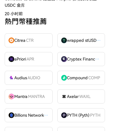
USDC 金库
20 小时前
熱門幣種推薦
Citrea
CTR
wrapped stUSDT
WSTUSDT
aPriori
APR
Cryptex Finance
CTX
Audius
AUDIO
Compound
COMP
Mantra
MANTRA
Axelar
WAXL
Billions Network
BILL
PYTH (Pyth)
PYTH