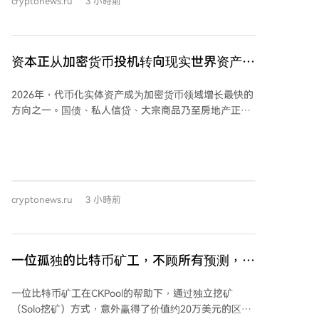
cryptonews.ru
3 小時前
类公司在市场低迷时因资本结构问题可能比比特币本身
《清晰度法案》的投票立场，可能直接影响他们在2026
跌幅更大，但长期趋势将会逆转。 他认为，比特币要实
年中期选举中能否获得加密行业的支持或反对。一个主
现成为全球金融体系重要组成部分的目标，必须与传统
要的加密倡导组织表示，其2026年的“首要目标”是推动
资本市场整合，仅靠个人投资者使用冷钱包不足以支撑
资本正从加密货币投机转向现实世界资产
加密市场结构立法在国会通过，并将根据议员的投票记
其大规模增长。对于来自部分比特币原教主义者的批
录和公开声明对其进行评级，以供PAC等组织分配资金
（RWA）代币化
评，勒克莱尔辩护称，优先股和债务工具等金融产品是
时参考。
2026年，代币化实体资产成为加密货币领域增长最快的
吸引不同风险偏好机构资本的重要桥梁。 勒克莱尔表
方向之一。国债、私人信贷、大宗商品乃至房地产正转
示，有强烈信号表明市场可能已经触底。他解释称，第
向区块链，核心驱动力在于投资者对稳定收益的追求。
二季度末机构为优化投资组合，将资金从比特币相关资
经历市场波动后，大型资本倾向于能提供稳定回报的资
产转向人工智能股票，这制造了人为的卖压。他认为市
产，例如计息国债、代币化货币市场基金、私人信贷、
场夸大了量子计算等潜在风险，并断言一旦抛售力量耗
房地产收益及大宗商品支持代币。数据显示，投资者更
尽，比特币将在没有重大利好消息的情况下突然大幅上
青睐透明、受监管的产品，而非纯投机机会。RWA存款
涨。
cryptonews.ru
3 小時前
额在第二季度增至74亿美元，同比增长超三倍，现货交
易活动同期增长220%。 据RWA.xyz统计，2026年链上
代币化RWA总价值已超300亿美元，较前一年翻倍。截
至2026年8月，该价值已接近380亿美元。 RWA并非取
一位孤独的比特币矿工，不顾所有预测，赢
代传统金融，而是成为其与区块链世界的桥梁。银行与
得了20万美元的区块奖励大奖
资管公司得以在公链上发行合规产品，同时DeFi用户获
一位比特币矿工在CKPool的帮助下，通过独立挖矿
得了此前链上无法触及的资产。传统金融提供资本、监
（Solo挖矿）方式，意外赢得了价值约20万美元的区块
管与成熟产品，区块链则带来24小时结算、透明度、可