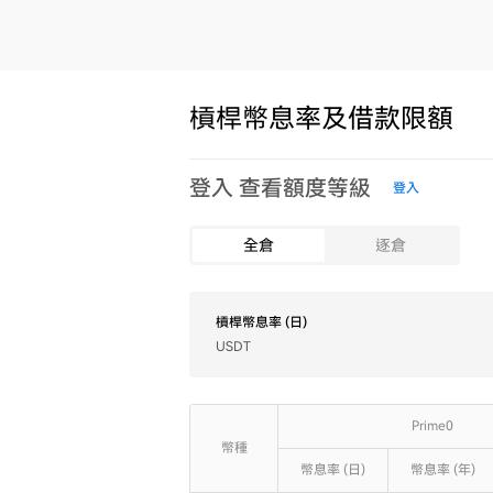
槓桿幣息率及借款限額
登入 查看額度等級
登入
全倉
逐倉
槓桿幣息率 (日)
USDT
Prime0
幣種
幣息率 (日)
幣息率 (日)
幣息率 (年)
幣息率 (年)