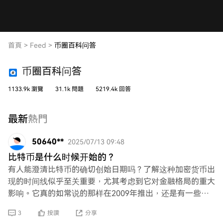
首頁
>
Feed
>
币圈百科问答
币圈百科问答
1133.9k 瀏覽
31.1k 問題
5219.4k 回答
最新
熱門
50640**
2025/07/13 09:48
比特币是什么时候开始的？
有人能澄清比特币的确切创始日期吗？了解这种加密货币出
现的时间线似乎至关重要，尤其考虑到它对金融格局的重大
影响。它真的如常说的那样在2009年推出，还是有一些早
期的发展在主流讨论中被忽视了？
3
按讚
分享