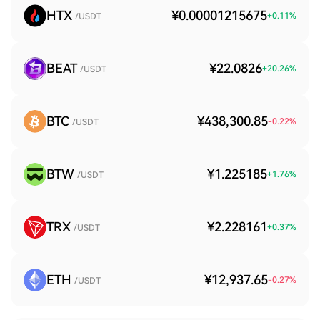
HTX
¥0.00001215675
+
0.11
%
/USDT
BEAT
¥22.0826
+
20.26
%
/USDT
BTC
¥438,300.85
-0.22
%
/USDT
BTW
¥1.225185
+
1.76
%
/USDT
TRX
¥2.228161
+
0.37
%
/USDT
ETH
¥12,937.65
-0.27
%
/USDT