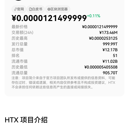
官网
白皮书
区块浏览器
¥
0.0000121499999
+0.11%
最新价格
¥0.0000121499999
交易额(24h)
¥173.46M
历史最高
¥0.0000253125
发行总量
999.99T
总市值
¥12.17B
排名
51
流通市值
¥11.02B
历史最低
¥0.000005405508
流通总量
905.70T
注意：项目简介来自于官方项目团队所发布或提供的信息资料，可能
存在过时、错误或遗漏，相关内容仅供参考且不构成投资建议，HTX
不会承担任何依赖这些信息而产生的直接或间接损失。
HTX
项目介绍