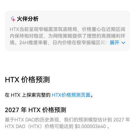
火伴分析
HTX当前呈现窄幅震荡筑底格局，价格重心在近期区间
内保持相对稳定，为网格策略提供了理想的高频捕利环
境。24H维度来看，日内价格在极窄振幅区间内持续来
展开
回震荡，每小时K线收盘价高度集中，波动方向频繁切
换，网格订单双向成交密度显著，固定网格在此区间内
虽能稳定触发，但因区间上下边界设置缺乏弹性，部分
极端时段存在挂单空置的情况；动态网格则依托实时波
动率自动调整格距与中枢，在震荡收窄时压缩格距以提
HTX 价格预测
升成交频次，成交效率明显优于固定结构。7D维度复
盘显示，过去一周价格整体在相对低位区间内横盘整
在 HTX 上探索完整的
HTX价格预测页面
。
理，日K线振幅持续收窄，成交量较前一周高波动阶段
明显萎缩，市场情绪趋于平稳；对比更早的大幅回调阶
段，当前价格已完成有效企稳，区间结构清晰，网格运
2027 年 HTX 价格预测
行的节奏感与规律性均有所提升。动态网格在7D周期
基于HTX DAO的历史表现，我们的预测模型估计到 2027 年
内通过多次自动重置区间边界，始终将核心格位锁定在
HTX DAO（HTX）价格可能达到 $0.000003640 。
成交最密集的价格带，累计捕捉震荡收益的能力远超固