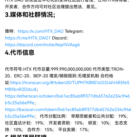
HTX DAO 协议由去中心化的全球社区进行管理，任何HTX持有者、
开发者、合作方均可对社区治理提出想法、意见。
3.媒体和社群情况；
推特：
https://x.com/HTX_DAO
Telegram：
https://t.me/HTX_DAO1
Discord：
https://discord.com/invite/Aepf4VAagk
4.代币信息
代币符号:HTX 代币总量:999,990,000,000,000 代币类型:TRON-
20、ERC-20、BEP-20 增发/销毁规则:无增发机制 合约地
址:
https://tronscan.org/#/token20/TUPM7K8REVzD2UdV4R5fe5
M8XbnR2DdoJ6
；
https://etherscan.io/token/0x61ec85ab89377db65762e234c946
b5c25a56e99e
；
https://bscscan.com/token/0x61ec85ab89377db65762e234c946
b5c25a56e99e
； 代币分配比例： 早期贡献者和公共分配：19%；
社区直达计划：19%； 开发者资助：10%； 研发：10%； 生态支
持：10%； 合作方：15%； 平台发展：17%；