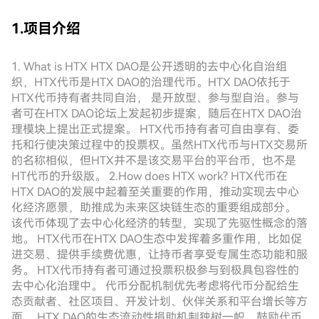
1.项目介绍
1. What is HTX HTX DAO是公开透明的去中心化自治组
织，HTX代币是HTX DAO的治理代币。HTX DAO依托于
HTX代币持有者共同自治， 是开放型、参与型自治。参与
者可在HTX DAO论坛上发起初步提案，随后在HTX DAO治
理模块上提出正式提案。 HTX代币持有者可自由享有、委
托和行使决策过程中的投票权。虽然HTX代币与HTX交易所
的名称相似，但HTX并不是该交易平台的平台币，也不是
HT代币的升级版。 2.How does HTX work? HTX代币在
HTX DAO的发展中起着至关重要的作用，推动实现去中心
化经济愿景，助推成为未来区块链生态的重要组成部分。
该代币体现了去中心化经济的转型，实现了先驱性概念的落
地。 HTX代币在HTX DAO生态中发挥着多重作用，比如促
进交易、提供手续费优惠，让持币者享受专属生态功能和服
务。 HTX代币持有者可通过投票积极参与到极具包容性的
去中心化治理中。 代币分配机制优先考虑将代币分配给生
态贡献者、社区项目、开发计划、伙伴关系和平台增长等方
面。 HTX DAO的生态流动性捐助机制独树一帜，鼓励代币