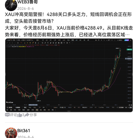
WEB3鲁哥
2026-8-6
XAU冲高受阻警报！4288关口多头乏力，短线回调机会正在形
成，空头能否接管市场？
大家好，今天是8月6日，XAU当前价格4288.49。从目前K线走
势来看，价格经历前期强势上涨后，已经进入高位震荡区域，
短线出现上涨动能减弱的迹象。 很多交易者看到价格不断创新
高，就容易忽略一个问题：
评论
3
分享
Bit361
2026-8-6