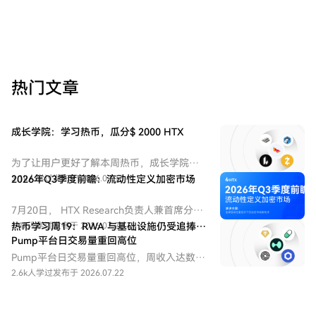
热门文章
成长学院：学习热币，瓜分$ 2000 HTX
为了让用户更好了解本周热币，成长学院推
出学习赚币和交易赚币等活动。
3.1k人学过
2026年Q3季度前瞻：流动性定义加密市场
发布于 2026.07.15
7月20日， HTX Research负责人兼首席分析
师 Andy Liu 做客火币大咖讲堂第五期，并以
1.1k人学过
热币学习周19：RWA 与基础设施仍受追捧，
发布于 2026.07.22
“2026年Q3季度前瞻：全球流动性重定价下
Pump平台日交易量重回高位
的加密市场新秩序”为主题，围绕全球流动性
Pump平台日交易量重回高位，周收入达数百
重定价、加密市场结构变化、核心资产走势
万美元，推动 PUMP 回购。
2.6k人学过
发布于 2026.07.22
及未来投资机会展开分析。