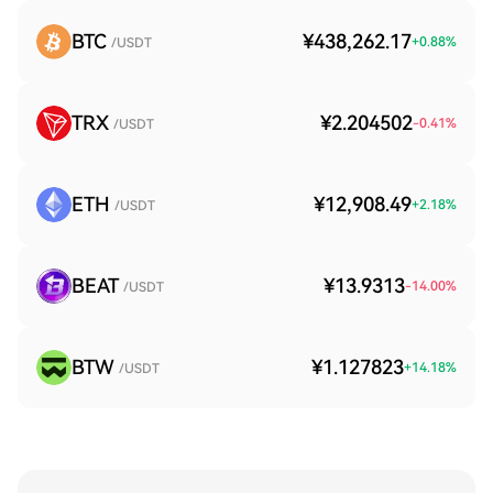
BTC
¥438,262.17
+
0.88
%
/USDT
TRX
¥2.204502
-0.41
%
/USDT
ETH
¥12,908.49
+
2.18
%
/USDT
BEAT
¥13.9313
-14.00
%
/USDT
BTW
¥1.127823
+
14.18
%
/USDT