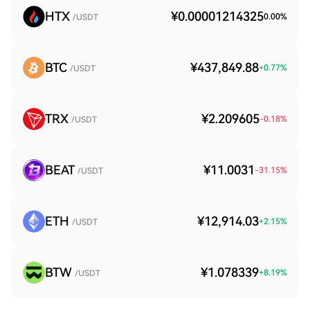
HTX
¥0.00001214325
0.00
%
/USDT
BTC
¥437,849.88
+
0.77
%
/USDT
TRX
¥2.209605
-0.18
%
/USDT
BEAT
¥11.0031
-31.15
%
/USDT
ETH
¥12,914.03
+
2.15
%
/USDT
BTW
¥1.078339
+
8.19
%
/USDT