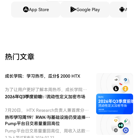
App Store
Google Play
Andro
热门文章
成长学院：学习热币，瓜分$ 2000 HTX
为了让用户更好了解本周热币，成长学院推
出学习赚币和交易赚币等活动。
3.1k人学过
2026年Q3季度前瞻：流动性定义加密市场
发布于 2026.07.15
7月20日， HTX Research负责人兼首席分析
师 Andy Liu 做客火币大咖讲堂第五期，并以
1.1k人学过
热币学习周19：RWA 与基础设施仍受追捧，
发布于 2026.07.22
“2026年Q3季度前瞻：全球流动性重定价下
Pump平台日交易量重回高位
的加密市场新秩序”为主题，围绕全球流动性
Pump平台日交易量重回高位，周收入达数百
重定价、加密市场结构变化、核心资产走势
万美元，推动 PUMP 回购。
2.7k人学过
发布于 2026.07.22