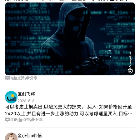
务的知名闪电网络服务提供商。 该公司已确认攻击已得到处
理，没有客户资金损失。
3
点赞
分享
区创飞将
2026-8-6
可以考虑止损卖出,以避免更大的损失。 买入: 如果价格回升至
2420以上,并且有进一步上涨的动力,可以考虑适量买入,目标价
评论
点赞
分享
位可以设定在2450附近。 长期策略: 观察市场整体趋势与消息
面变化,等待更明
金小仙a韩信