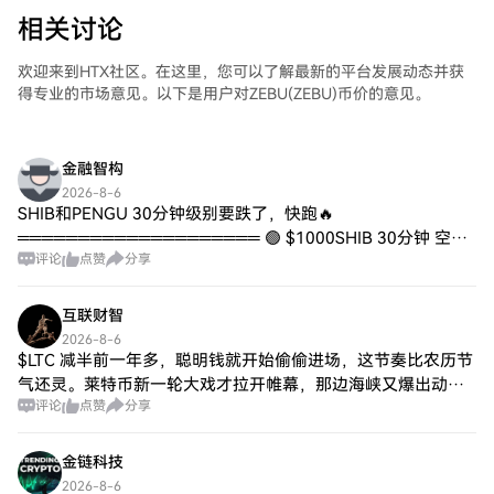
相关讨论
欢迎来到HTX社区。在这里，您可以了解最新的平台发展动态并获
得专业的市场意见。以下是用户对ZEBU(ZEBU)币价的意见。
金融智构
2026-8-6
SHIB和PENGU 30分钟级别要跌了，快跑🔥
════════════════════ 🟢 $1000SHIB 30分钟 空头
评论
点赞
分享
信号 ⚠️技术面：ADX显示39，趋势很强。MACD零下死叉，空
头加速
互联财智
2026-8-6
$LTC 减半前一年多，聪明钱就开始偷偷进场，这节奏比农历节
气还灵。莱特币新一轮大戏才拉开帷幕，那边海峡又爆出动静
评论
点赞
分享
😉 早蹲好的正乐呢，等消息满天飞谁还记得你？🤫
金链科技
2026-8-6