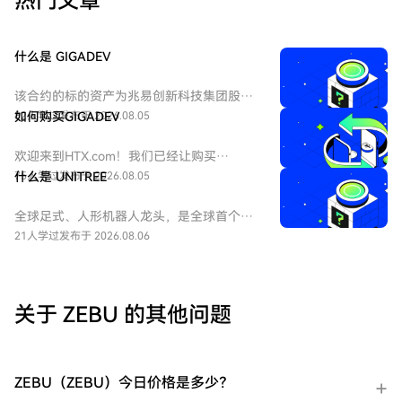
热门文章
什么是 GIGADEV
该合约的标的资产为兆易创新科技集团股份
有限公司 - H股（HKEX：3986）。兆易创新
82人学过
如何购买GIGADEV
发布于 2026.08.05
科技集团股份有限公司是一家主要从事集成
电路的设计和研发的中国公司。
欢迎来到HTX.com！我们已经让购买
GIGADEC（GIGADEV）变得简单而便捷。跟
75人学过
什么是 UNITREE
发布于 2026.08.05
随我们的逐步指南，放心开始您的加密货币
之旅。第一步：创建您的HTX账户使用您的
全球足式、人形机器人龙头，是全球首个大
电子邮件、手机号码注册一个免费账户在
规模商业化零售高性能四足机器人的企业。
21人学过
发布于 2026.08.06
HTX上。体验无忧的注册过程并解锁所有平
UNITREE 尚未正式上市（未 IPO），本合约
台功能。立即注册第二步：前往买币页面，
旨在对其股票进行市场化估值与价格发现。
选择您的支付方式信用卡/借记卡购买：使用
您的Visa或Mastercard即时购买
关于 ZEBU 的其他问题
GIGADEC（GIGADEV）。余额购买：使用您
HTX账户余额中的资金进行无缝交易。第三
方购买：探索诸如Google Pay或Apple Pay
等流行支付方法以增加便利性。C2C购买：
ZEBU（ZEBU）今日价格是多少？
在HTX平台上直接与其他用户交易。HTX场