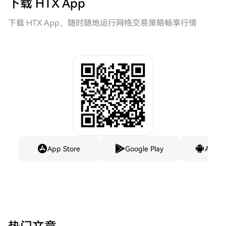
下载 HTX App
下载 HTX App，随时随地运行网格交易策略畅享行情
App Store
Google Play
Andro