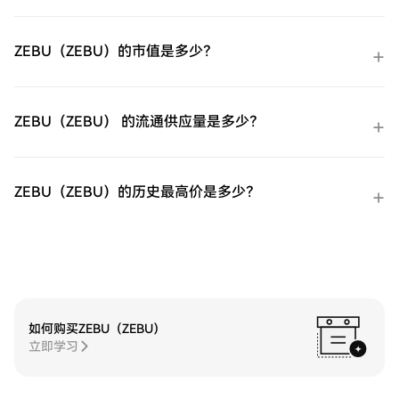
外交易台（OTC）购买：为大量交易者提供
个性化服务和竞争性汇率。第三步：存储您
的GIGADEC（GIGADEV）购买完您的
ZEBU（ZEBU）的市值是多少？
GIGADEC（GIGADEV）后，将其存储在您的
HTX账户钱包中。您也可以通过区块链转账
将其发送到其他地方或者用于交易其他加密
货币。第四步：交易GIGADEC（GIGADEV）
ZEBU（ZEBU） 的流通供应量是多少？
在HTX的现货市场轻松交易
GIGADEC（GIGADEV)。访问您的账户，选
择您的交易对，执行您的交易，并实时监
控。HTX为初学者和经验丰富的交易者提供
ZEBU（ZEBU）的历史最高价是多少？
了友好的用户体验。
如何购买ZEBU（ZEBU）
立即学习