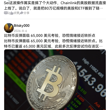
Sei这波操作属实是搞了个大动作，Chainlink的美股数据流直接
上线了。说白了，就是把80万亿规模的美股和ETF搬到了链
2
点赞
分享
上，连盘前盘后数据都有。这等于把传统金融的活水直接引到
了DeFi里，以后链上
Bitsky000
2026-8-6
比特币反弹面临 65,000 美元考验，恐慌情绪接近转折点
比特币反弹面临 65,000 美元考验，恐慌情绪接近转折点。比
特币已重返 65,000 美元区域，此前多次反弹尝试均在该区域
受阻。 如果价格回落，则 63,200 美元至 63,800 美元的支撑
区域