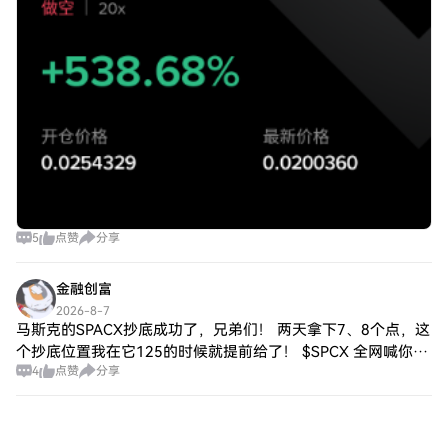
5
点赞
分享
金融创富
2026-8-7
马斯克的SPACX抄底成功了，兄弟们！ 两天拿下7、8个点，这
个抄底位置我在它125的时候就提前给了！ $SPCX 全网喊你追
4
点赞
分享
涨的时候，我在190喊做空； 全网拿“巨量解禁”吓你、等着继
续暴跌的时候，