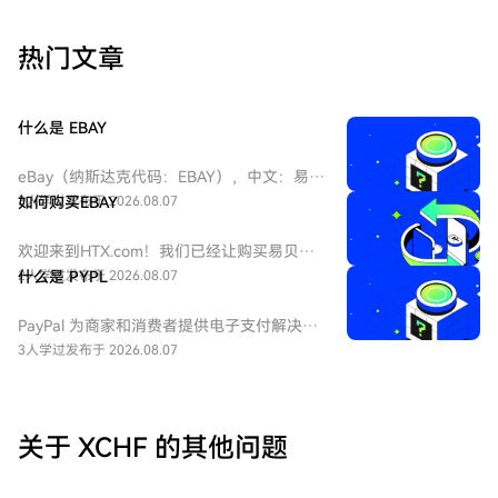
热门文章
什么是 EBAY
eBay（纳斯达克代码：EBAY），中文：易
贝，eBay是全球领先的电子商务巨头，成立
3人学过
如何购买EBAY
发布于 2026.08.07
于1995年，总部位于加州圣何塞。作为在线
拍卖和零售购物的先驱，它连接全球数亿买
欢迎来到HTX.com！我们已经让购买易贝
家和卖家。公司业务涵盖C2C和B2C领域，是
（EBAY）变得简单而便捷。跟随我们的逐步
2人学过
什么是 PYPL
发布于 2026.08.07
美国股票市场中极具代表性的互联网平台
指南，放心开始您的加密货币之旅。第一
股。
步：创建您的HTX账户使用您的电子邮件、
PayPal 为商家和消费者提供电子支付解决方
手机号码注册一个免费账户在HTX上。体验
案，重点关注在线交易。到2025年底，该公
3人学过
发布于 2026.08.07
无忧的注册过程并解锁所有平台功能。立即
司拥有4.39亿个活跃账户。该公司还拥有
注册第二步：前往买币页面，选择您的支付
Venmo，一个点对点支付平台。
方式信用卡/借记卡购买：使用您的Visa或
Mastercard即时购买易贝（EBAY）。余额购
关于 XCHF 的其他问题
买：使用您HTX账户余额中的资金进行无缝
交易。第三方购买：探索诸如Google Pay或
Apple Pay等流行支付方法以增加便利性。