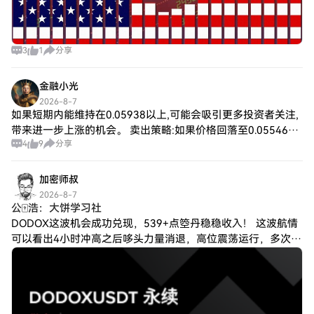
3
1
分享
金融小光
2026-8-7
如果短期内能维持在0.05938以上,可能会吸引更多投资者关注,
带来进一步上涨的机会。 卖出策略:如果价格回落至0.055466
4
9
分享
或更低,尤其是在面临不利经济信息时,可以考虑逐步减仓,以防
市场短期波动造
加密师叔
2026-8-7
公🀄️浩：大饼学习社
DODOX这波机会成功兑现，539+点箜丹稳稳收入！ 这波航情
可以看出4小时冲高之后哆头力量消退，高位震荡运行，多次冲
击压力均宣告失败，存在回落风险时，带着老铁们顺势而为做
箜！！！ 会等待的人，往往比