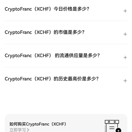
C2C购买：在HTX平台上直接与其他用户交
CryptoFranc（XCHF）今日价格是多少？
易。HTX场外交易台（OTC）购买：为大量
交易者提供个性化服务和竞争性汇率。第三
步：存储您的易贝（EBAY）购买完您的易贝
（EBAY）后，将其存储在您的HTX账户钱包
CryptoFranc（XCHF）的市值是多少？
中。您也可以通过区块链转账将其发送到其
他地方或者用于交易其他加密货币。第四
步：交易易贝（EBAY）在HTX的现货市场轻
松交易易贝（EBAY)。访问您的账户，选择
CryptoFranc（XCHF） 的流通供应量是多少？
您的交易对，执行您的交易，并实时监控。
HTX为初学者和经验丰富的交易者提供了友
好的用户体验。
CryptoFranc（XCHF）的历史最高价是多少？
如何购买CryptoFranc（XCHF）
立即学习