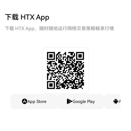
下载 HTX App
下载 HTX App，随时随地运行网格交易策略畅享行情
App Store
Google Play
Andro