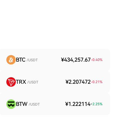
BTC
¥434,257.67
-0.40
%
/USDT
TRX
¥2.207472
-0.21
%
/USDT
BTW
¥1.222114
+
2.25
%
/USDT