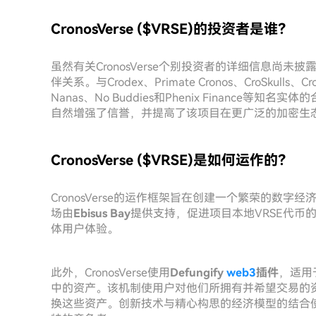
CronosVerse ($VRSE)的投资者是谁？
虽然有关CronosVerse个别投资者的详细信息尚未
伴关系。与Crodex、Primate Cronos、CroSkulls、Cron
Nanas、No Buddies和Phenix Finance等知
自然增强了信誉，并提高了该项目在更广泛的加密生
CronosVerse ($VRSE)是如何运作的？
CronosVerse的运作框架旨在创建一个繁荣的数
场由
Ebisus Bay
提供支持，促进项目本地VRSE代币
体用户体验。
此外，CronosVerse使用
Defungify
web3
插件
，适用
中的资产。该机制使用户对他们所拥有并希望交易的资
换这些资产。创新技术与精心构思的经济模型的结合使Cr