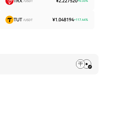
TRX
¥2.227520
+
0.33
%
/USDT
TUT
¥1.048194
+
117.44
%
/USDT