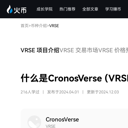
成长学院
热门推荐
全部文章
学习赚币
首页
>
币种介绍
>
VRSE
VRSE 项目介绍
VRSE 交易市场
VRSE 价
什么是CronosVerse (VRS
216人学过
|
发布于2024.04.01
|
更新于2024.12.03
CronosVerse
VRSE