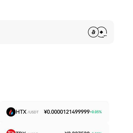
HTX
¥0.0000121499999
+
0.05
%
/USDT