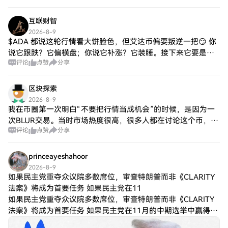
买单可能会为投资者提供进一步
互联财智
2026-8-9
$ADA 都说这轮行情看大饼脸色，但艾达币偏要叛逆一把😏 你
说它跟跌？它偏横盘；你说它补涨？它装睡。接下来它要是真
评论
点赞
分享
跟btc唱反调，空头怕是要被气笑。盯紧点，别站错队！
区块探索
2026-8-9
我在币圈第一次明白“不要把行情当成机会”的时候，是因为一
次BLUR交易。当时市场热度很高，很多人都在讨论这个币，社
评论
点赞
分享
群里面每天都是各种看涨声音。我那时候没有自己的计划，只
觉得大家都在赚钱，自己不能落后。
princeayeshahoor
2026-8-9
如果民主党重夺众议院多数席位，审查特朗普而非《CLARITY
法案》将成为首要任务 如果民主党在11
如果民主党重夺众议院多数席位，审查特朗普而非《CLARITY
法案》将成为首要任务 如果民主党在11月的中期选举中赢得众
议院多数席位，预计传唤唐纳德·特朗普总统的财务状况和加密