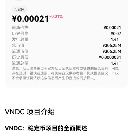
官网
¥
0.00021
-0.01%
最新价格
¥0.00021
历史最高
¥0.07
发行总量
1.41T
总市值
¥306.25M
流通市值
¥306.25M
历史最低
¥0.0000031
流通总量
1.41T
注意：项目简介来自于官方项目团队所发布或提供的信息资料，可能
存在过时、错误或遗漏，相关内容仅供参考且不构成投资建议，HTX
不会承担任何依赖这些信息而产生的直接或间接损失。
VNDC
项目介绍
VNDC：稳定币项目的全面概述