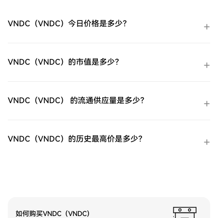
用您HTX账户余额中的资金进行无缝交易。
第三方购买：探索诸如Google Pay或Apple
VNDC（VNDC）今日价格是多少？
Pay等流行支付方法以增加便利性。C2C购
买：在HTX平台上直接与其他用户交易。
HTX场外交易台（OTC）购买：为大量交易
者提供个性化服务和竞争性汇率。第三步：
VNDC（VNDC）的市值是多少？
存储您的ProShares 两倍做多短期 VIX 期货
ETF（UVXY）购买完您的ProShares 两倍做
多短期 VIX 期货ETF（UVXY）后，将其存储
在您的HTX账户钱包中。您也可以通过区块
VNDC（VNDC） 的流通供应量是多少？
链转账将其发送到其他地方或者用于交易其
他加密货币。第四步：交易ProShares 两倍
做多短期 VIX 期货ETF（UVXY）在HTX的现
货市场轻松交易ProShares 两倍做多短期 VIX
VNDC（VNDC）的历史最高价是多少？
期货ETF（UVXY)。访问您的账户，选择您的
交易对，执行您的交易，并实时监控。HTX
为初学者和经验丰富的交易者提供了友好的
用户体验。
如何购买VNDC（VNDC）