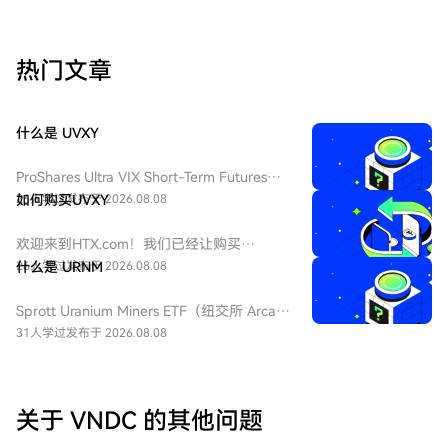
热门文章
什么是 UVXY
ProShares Ultra VIX Short-Term Futures
ETF（纽交所 Arca 代码：UVXY），中文：
26人学过
如何购买UVXY
发布于 2026.08.08
ProShares 两倍做多短期 VIX 期货ETF，该
ETF 为每日 2 倍杠杆做多 VIX 短期期货产
欢迎来到HTX.com！我们已经让购买
品，挂钩标普 500 短期波动率期货指数，该
ProShares 两倍做多短期 VIX 期货
26人学过
什么是 URNM
发布于 2026.08.08
基金通常用于在美股市场波动加剧或恐慌情
ETF（UVXY）变得简单而便捷。跟随我们的
绪上升时进行短期对冲或投机。由于其杠杆
逐步指南，放心开始您的加密货币之旅。第
Sprott Uranium Miners ETF（纽交所 Arca
特性和期货展期成本，它不适合长期持有。
一步：创建您的HTX账户使用您的电子邮
代码：URNM），中文：无（bn无），传统
31人学过
发布于 2026.08.08
件、手机号码注册一个免费账户在HTX上。
券商叫：全球铀矿开采指数ETF，该 ETF 是
体验无忧的注册过程并解锁所有平台功能。
一款追踪北岸斯普罗特铀矿开采指数的交易
立即注册第二步：前往买币页面，选择您的
所交易基金，投资全球铀勘探、开采、实物
支付方式信用卡/借记卡购买：使用您的Visa
铀持有企业，受益全球清洁能源转型与核电
关于 VNDC 的其他问题
或Mastercard即时购买ProShares 两倍做多
需求增长，是美股稀缺铀矿赛道投资工具。
短期 VIX 期货ETF（UVXY）。余额购买：使