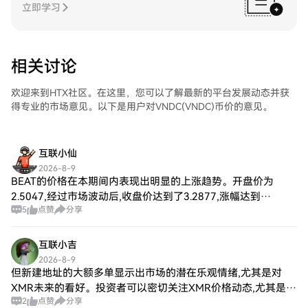
立即学习
相关讨论
欢迎来到HTX社区。在这里，您可以了解最新的平台发展动态并获
得专业的市场意见。以下是用户对VNDC(VNDC)币价的意见。
互联小仙
2026-8-9
BEAT的价格在本期间内表现出明显的上涨趋势。开盘价为
2.5047,经过市场波动后,收盘价达到了3.2877,涨幅达到
5
点赞
分享
31.26%,显示出强劲的市场需求。 市场情绪与BEAT走势 结合比
特币的市场预测
互联小吉
2026-8-9
但新建地址的大额多单显示出市场的潜在乐观情绪,尤其是对
XMR未来的看好。投资者可以密切关注XMR价格动态,尤其是在
2
点赞
分享
潜在支撑位附近的买单。 限价单的执行机会:该地址设置的限价