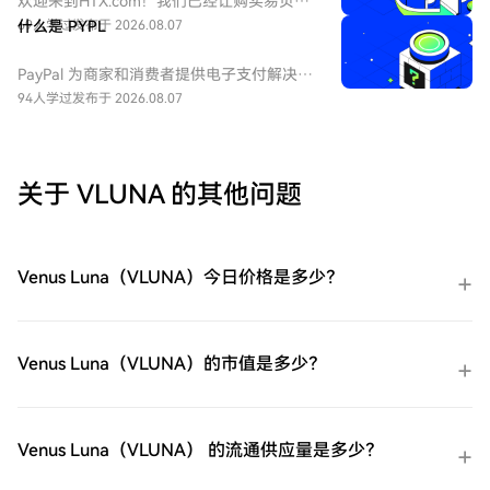
欢迎来到HTX.com！我们已经让购买易贝
家和卖家。公司业务涵盖C2C和B2C领域，是
（EBAY）变得简单而便捷。跟随我们的逐步
69人学过
什么是 PYPL
发布于 2026.08.07
美国股票市场中极具代表性的互联网平台
指南，放心开始您的加密货币之旅。第一
股。
步：创建您的HTX账户使用您的电子邮件、
PayPal 为商家和消费者提供电子支付解决方
手机号码注册一个免费账户在HTX上。体验
案，重点关注在线交易。到2025年底，该公
94人学过
发布于 2026.08.07
无忧的注册过程并解锁所有平台功能。立即
司拥有4.39亿个活跃账户。该公司还拥有
注册第二步：前往买币页面，选择您的支付
Venmo，一个点对点支付平台。
方式信用卡/借记卡购买：使用您的Visa或
Mastercard即时购买易贝（EBAY）。余额购
关于 VLUNA 的其他问题
买：使用您HTX账户余额中的资金进行无缝
交易。第三方购买：探索诸如Google Pay或
Apple Pay等流行支付方法以增加便利性。
C2C购买：在HTX平台上直接与其他用户交
Venus Luna（VLUNA）今日价格是多少？
易。HTX场外交易台（OTC）购买：为大量
交易者提供个性化服务和竞争性汇率。第三
步：存储您的易贝（EBAY）购买完您的易贝
（EBAY）后，将其存储在您的HTX账户钱包
Venus Luna（VLUNA）的市值是多少？
中。您也可以通过区块链转账将其发送到其
他地方或者用于交易其他加密货币。第四
步：交易易贝（EBAY）在HTX的现货市场轻
松交易易贝（EBAY)。访问您的账户，选择
Venus Luna（VLUNA） 的流通供应量是多少？
您的交易对，执行您的交易，并实时监控。
HTX为初学者和经验丰富的交易者提供了友