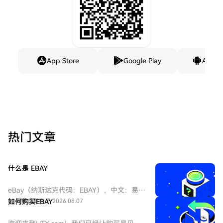
App Store
Google Play
Andro
热门文章
什么是 EBAY
eBay（纳斯达克代码：EBAY），中文：易
贝，eBay是全球领先的电子商务巨头，成立
92人学过
如何购买EBAY
发布于 2026.08.07
于1995年，总部位于加州圣何塞。作为在线
拍卖和零售购物的先驱，它连接全球数亿买