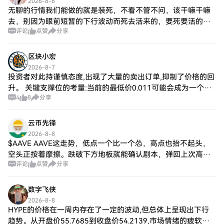
2026-8-8
无聊的行情我们能做的就是装死，不看不管不问，该干嘛干嘛
去，别因为眼前短暂的下行波动而死去活来的，要死要活的，
评论
点赞
分享
该来的一定会来，但是离场了，即使牛来了也与你无关，稳住
别动静等即可
区块小宏
2026-8-7
投资者对此持谨慎态度,出现了大量的卖出订单,抑制了价格的回
升。 关键支撑位的考量:当前的最低价0.011可能会成为一个短
4
8
分享
期支撑位,但如果持续破位,HFT价格可能会进一步下挫。投资者
需要密切关注市场动态
云币先锋
2026-8-8
$AAVE AAVE这走势，低点一个比一个怂，高点也抬不起头，
空头正按着摩擦。跌破下方地板就能确认剧本，弹回上次高点
评论
点赞
分享
就得认怂。😏 就这形态，等啥呢？#AAVE
数字飞侠
2026-8-8
HYPE的价格在一周内存在了一定的波动,但总体上呈现出下行
趋势。从开盘价55.7685到收盘价54.2139,市场情绪的疲软导