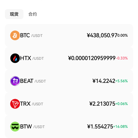
现货
合约
BTC
¥438,050.97
0.00
%
/USDT
HTX
¥0.0000120959999
-0.33
%
/USDT
BEAT
¥14.2242
+
5.56
%
/USDT
TRX
¥2.213075
+
0.06
%
/USDT
BTW
¥1.554275
+
16.08
%
/USDT