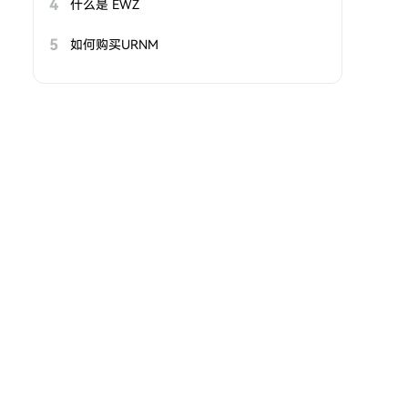
4
什么是 EWZ
5
如何购买URNM