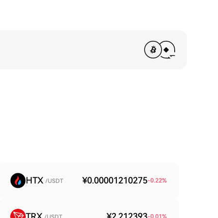
HTX
¥0.00001210275
-0.22
%
/USDT
TRX
¥2.212393
-0.01
%
/USDT