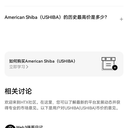
他加密货币。第四步：交易ProShares 两倍
做多短期 VIX 期货ETF（UVXY）在HTX的现
货市场轻松交易ProShares 两倍做多短期 VIX
American Shiba（USHIBA）的历史最高价是多少？
期货ETF（UVXY)。访问您的账户，选择您的
交易对，执行您的交易，并实时监控。HTX
为初学者和经验丰富的交易者提供了友好的
用户体验。
如何购买American Shiba（USHIBA）
立即学习
相关讨论
欢迎来到HTX社区。在这里，您可以了解最新的平台发展动态并获
得专业的市场意见。以下是用户对USHIBA(USHIBA)币价的意见。
Web3强哥日记