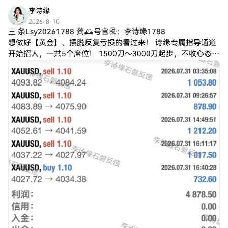
李诗缘
2026-8-10
三 条Lsy20261788 龚🕰️号官㊗️：李诗缘1788
想做好【黄金】、摆脱反复亏损的看过来！ 诗缘专属指导通道
开始招人，一共5个席位！ 1500刀～3000刀起步，不收心态浮
躁、爱重仓堵行情的人！ 只带愿意遵守风控、踏实做长线复利
的交易者！ 最近行情震荡