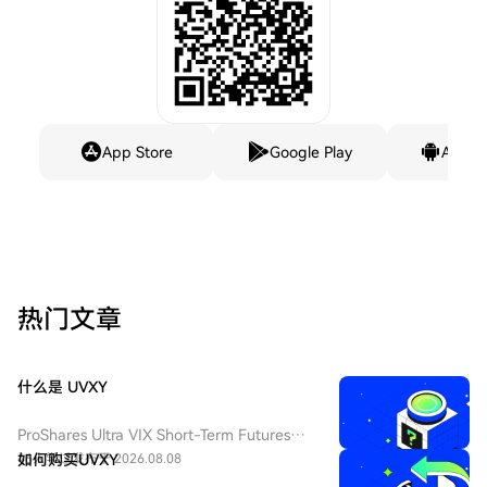
App Store
Google Play
Andro
热门文章
什么是 UVXY
ProShares Ultra VIX Short-Term Futures
ETF（纽交所 Arca 代码：UVXY），中文：
46人学过
如何购买UVXY
发布于 2026.08.08
ProShares 两倍做多短期 VIX 期货ETF，该