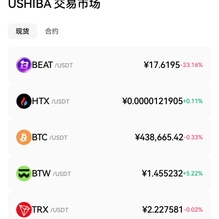
USHIBA 交易市场
现货
合约
BEAT
¥17.6195
-23.16
%
/USDT
HTX
¥0.0000121905
+
0.11
%
/USDT
BTC
¥438,665.42
-0.33
%
/USDT
BTW
¥1.455232
+
5.22
%
/USDT
TRX
¥2.227581
-0.02
%
/USDT