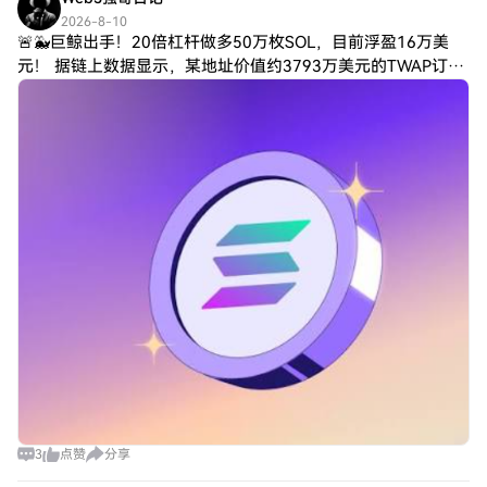
2026-8-10
🚨🐳巨鲸出手！20倍杠杆做多50万枚SOL，目前浮盈16万美
元！ 据链上数据显示，某地址价值约3793万美元的TWAP订单
已经全部成交，并开启了一笔大额SOL多单。 具体来看： 🔥 做
多数量：50万枚
3
点赞
分享