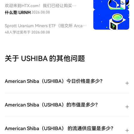
ETF 为每日 2 倍杠杆做多 VIX 短期期货产
欢迎来到HTX.com！我们已经让购买
品，挂钩标普 500 短期波动率期货指数，该
ProShares 两倍做多短期 VIX 期货
44人学过
什么是 URNM
发布于 2026.08.08
基金通常用于在美股市场波动加剧或恐慌情
ETF（UVXY）变得简单而便捷。跟随我们的
绪上升时进行短期对冲或投机。由于其杠杆
逐步指南，放心开始您的加密货币之旅。第
Sprott Uranium Miners ETF（纽交所 Arca
特性和期货展期成本，它不适合长期持有。
一步：创建您的HTX账户使用您的电子邮
代码：URNM），中文：无（bn无），传统
48人学过
发布于 2026.08.08
件、手机号码注册一个免费账户在HTX上。
券商叫：全球铀矿开采指数ETF，该 ETF 是
体验无忧的注册过程并解锁所有平台功能。
一款追踪北岸斯普罗特铀矿开采指数的交易
立即注册第二步：前往买币页面，选择您的
所交易基金，投资全球铀勘探、开采、实物
支付方式信用卡/借记卡购买：使用您的Visa
铀持有企业，受益全球清洁能源转型与核电
关于 USHIBA 的其他问题
或Mastercard即时购买ProShares 两倍做多
需求增长，是美股稀缺铀矿赛道投资工具。
短期 VIX 期货ETF（UVXY）。余额购买：使
用您HTX账户余额中的资金进行无缝交易。
第三方购买：探索诸如Google Pay或Apple
American Shiba（USHIBA）今日价格是多少？
Pay等流行支付方法以增加便利性。C2C购
买：在HTX平台上直接与其他用户交易。
HTX场外交易台（OTC）购买：为大量交易
者提供个性化服务和竞争性汇率。第三步：
American Shiba（USHIBA）的市值是多少？
存储您的ProShares 两倍做多短期 VIX 期货
ETF（UVXY）购买完您的ProShares 两倍做
多短期 VIX 期货ETF（UVXY）后，将其存储
在您的HTX账户钱包中。您也可以通过区块
American Shiba（USHIBA） 的流通供应量是多少？
链转账将其发送到其他地方或者用于交易其