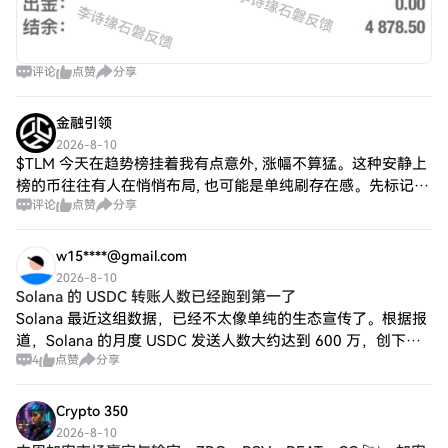
评论
点赞
分享
金融引领
2026-8-10
$TLM 今天在趋势榜挂着我有点意外, 涨幅不算猛。这种安静上
榜的币往往有人在悄悄布局, 也可能是单纯刷存在感。先标记着
评论
点赞
分享
观察两天, 真有动静再决定跟不跟。你最近有在盯 TLM 吗。
#TLM #加密
w15****@gmail.com
2026-8-10
Solana 的 USDC 转账人数已经跑到第一了
Solana 最近这组数据，已经不太像单纯的生态宣传了。根据报
道，Solana 的月度 USDC 发送人数大约达到 600 万，创下所
4
点赞
分享
有区块链里的新纪录。 更关键的是，这不是一次偶发冲高，原
文提到这个
Crypto 350
2026-8-10