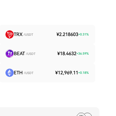
TRX
¥2.218603
+
0.31
%
/USDT
BEAT
¥18.4632
+
36.59
%
/USDT
ETH
¥12,969.11
+
0.18
%
/USDT