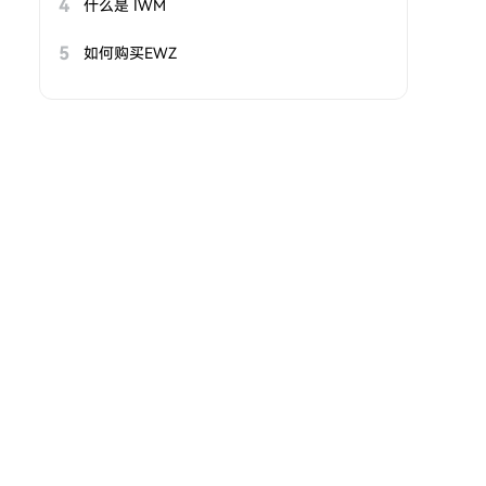
4
什么是 IWM
5
如何购买EWZ