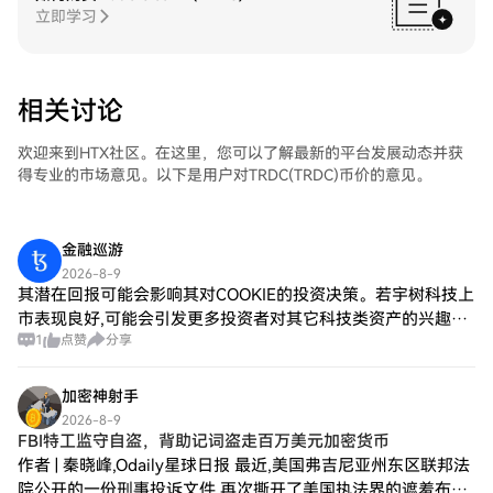
立即学习
相关讨论
欢迎来到HTX社区。在这里，您可以了解最新的平台发展动态并获
得专业的市场意见。以下是用户对TRDC(TRDC)币价的意见。
金融巡游
2026-8-9
其潜在回报可能会影响其对COOKIE的投资决策。若宇树科技上
市表现良好,可能会引发更多投资者对其它科技类资产的兴趣。
1
点赞
分享
观察COOKIE价格波动:当前COOKIE的价格处于相对低位,结合
其近期的上涨趋势
加密神射手
2026-8-9
FBI特工监守自盗，背助记词盗走百万美元加密货币
作者 | 秦晓峰,Odaily星球日报 最近,美国弗吉尼亚州东区联邦法
院公开的一份刑事投诉文件,再次撕开了美国执法界的遮羞布。