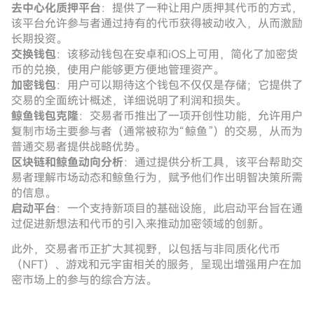
去中心化质押平台
：提供了一种让用户质押其代币的方式，
该平台允许参与者通过持有的代币获得被动收入，从而激励
长期投资。
交换钱包
：该移动钱包在安卓和iOS上可用，简化了加密货
币的兑换，使用户能够更方便地管理资产。
加密钱包
：用户可以期待这个钱包不仅仅是存储；它提供了
交易的全面统计概述，详细说明了利润和损失。
鲸鱼钱包克隆
：交易者币推出了一项开创性功能，允许用户
复制市场主要参与者（通常被称为“鲸鱼”）的交易，从而为
普通交易者提供战略优势。
区块链和鲸鱼动向分析
：通过提供分析工具，该平台帮助交
易者理解市场动态和鲸鱼行为，赋予他们作出明智决策所需
的信息。
启动平台
：一个支持新项目的基础设施，此启动平台旨在通
过促进新想法和代币的引入来推动加密领域的创新。
此外，交易者币正扩大其视野，以包括与非同质化代币
（NFT）、游戏和元宇宙相关的服务，呈现出增强用户在加
密市场上的参与的综合方法。