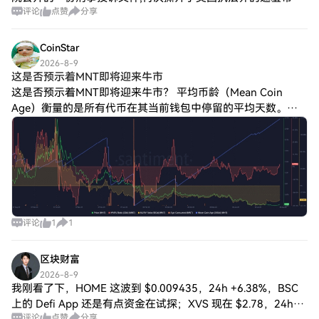
评论
点赞
分享
前联邦调查局(FBI)监督特别探员 Patrick Steven Yar
CoinStar
2026-8-9
这是否预示着MNT即将迎来牛市
这是否预示着MNT即将迎来牛市？ 平均币龄（Mean Coin
Age）衡量的是所有代币在其当前钱包中停留的平均天数。上
升趋势表明市场正在积累，长期持有者依然坚挺；而急剧下降
则预示着分配。 Mantl
评论
1
1
区块财富
2026-8-9
我刚看了下，HOME 这波到 $0.009435，24h +6.38%，BSC
上的 Defi App 还是有点资金在试探；XVS 现在 $2.78，24h
评论
点赞
分享