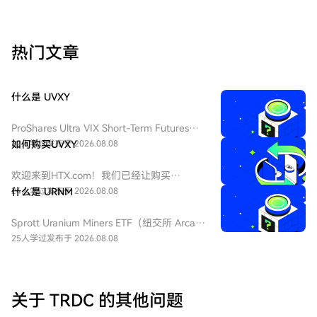
热门文章
什么是 UVXY
ProShares Ultra VIX Short-Term Futures
ETF（纽交所 Arca 代码：UVXY），中文：
22人学过
如何购买UVXY
发布于 2026.08.08
ProShares 两倍做多短期 VIX 期货ETF，该
ETF 为每日 2 倍杠杆做多 VIX 短期期货产
欢迎来到HTX.com！我们已经让购买
品，挂钩标普 500 短期波动率期货指数，该
ProShares 两倍做多短期 VIX 期货
24人学过
什么是 URNM
发布于 2026.08.08
基金通常用于在美股市场波动加剧或恐慌情
ETF（UVXY）变得简单而便捷。跟随我们的
绪上升时进行短期对冲或投机。由于其杠杆
逐步指南，放心开始您的加密货币之旅。第
Sprott Uranium Miners ETF（纽交所 Arca
特性和期货展期成本，它不适合长期持有。
一步：创建您的HTX账户使用您的电子邮
代码：URNM），中文：无（bn无），传统
25人学过
发布于 2026.08.08
件、手机号码注册一个免费账户在HTX上。
券商叫：全球铀矿开采指数ETF，该 ETF 是
体验无忧的注册过程并解锁所有平台功能。
一款追踪北岸斯普罗特铀矿开采指数的交易
立即注册第二步：前往买币页面，选择您的
所交易基金，投资全球铀勘探、开采、实物
支付方式信用卡/借记卡购买：使用您的Visa
铀持有企业，受益全球清洁能源转型与核电
关于 TRDC 的其他问题
或Mastercard即时购买ProShares 两倍做多
需求增长，是美股稀缺铀矿赛道投资工具。