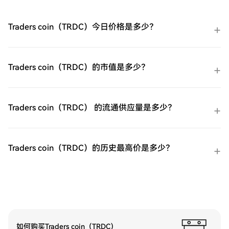
短期 VIX 期货ETF（UVXY）。余额购买：使
用您HTX账户余额中的资金进行无缝交易。
第三方购买：探索诸如Google Pay或Apple
Traders coin（TRDC）今日价格是多少？
Pay等流行支付方法以增加便利性。C2C购
买：在HTX平台上直接与其他用户交易。
HTX场外交易台（OTC）购买：为大量交易
者提供个性化服务和竞争性汇率。第三步：
Traders coin（TRDC）的市值是多少？
存储您的ProShares 两倍做多短期 VIX 期货
ETF（UVXY）购买完您的ProShares 两倍做
多短期 VIX 期货ETF（UVXY）后，将其存储
在您的HTX账户钱包中。您也可以通过区块
Traders coin（TRDC） 的流通供应量是多少？
链转账将其发送到其他地方或者用于交易其
他加密货币。第四步：交易ProShares 两倍
做多短期 VIX 期货ETF（UVXY）在HTX的现
货市场轻松交易ProShares 两倍做多短期 VIX
Traders coin（TRDC）的历史最高价是多少？
期货ETF（UVXY)。访问您的账户，选择您的
交易对，执行您的交易，并实时监控。HTX
为初学者和经验丰富的交易者提供了友好的
用户体验。
如何购买Traders coin（TRDC）