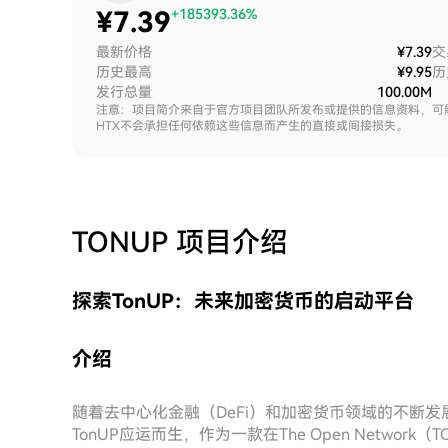
¥
7.39
+185393.36%
最新价格
¥7.39
交
历史最高
¥9.95
历
发行总量
100.00M
注意：项目简介来自于官方项目团队所发布或提供的信息资料，可
HTX不会承担任何依赖这些信息而产生的直接或间接损失。
TONUP
项目介绍
探索TonUP：未来加密货币的启动平台
介绍
随着去中心化金融（DeFi）和加密货币领域的不断
TonUP应运而生，作为一款在The Open Netwo