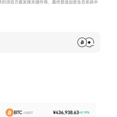
前景的项目方面发挥关键作用，最终塑造加密生态系统中
BTC
¥436,938.63
+
0.19
%
/USDT