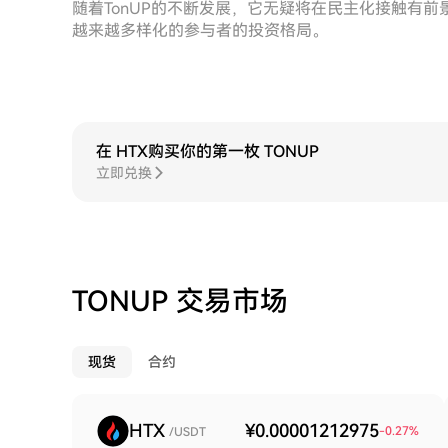
随着TonUP的不断发展，它无疑将在民主化接触有
越来越多样化的参与者的投资格局。
在 HTX购买你的第一枚 TONUP
立即兑换
TONUP 交易市场
现货
合约
HTX
¥0.00001212975
-0.27
%
/USDT