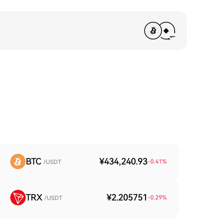
BTC
¥434,240.93
-0.41
%
/USDT
TRX
¥2.205751
-0.29
%
/USDT