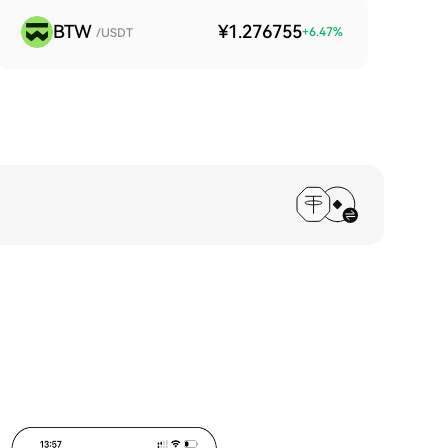
BTW
¥1.276755
+
6.47
%
/USDT