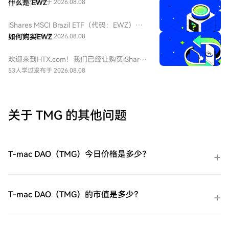
矿开采指数ETF（URNM）变得简单而便捷。
70人学过
什么是 EWZ
发布于 2026.08.08
跟随我们的逐步指南，放心开始您的加密货
币之旅。第一步：创建您的HTX账户使用您
iShares MSCI Brazil ETF（代码：EWZ），
的电子邮件、手机号码注册一个免费账户在
中文：iShares 巴西 MSCI 指数 ETF，该 ETF
49人学过
如何购买EWZ
发布于 2026.08.08
HTX上。体验无忧的注册过程并解锁所有平
由贝莱德（BlackRock）旗下的iShares发行
台功能。立即注册第二步：前往买币页面，
的交易所交易基金。该ETF在纽约证券交易所
欢迎来到HTX.com！我们已经让购买iShares
选择您的支付方式信用卡/借记卡购买：使用
（NYSE Arca）上市，旨在追踪MSCI Brazil
巴西 MSCI 指数 ETF（EWZ）变得简单而便
53人学过
发布于 2026.08.08
您的Visa或Mastercard即时购买全球铀矿开
25/50指数，为投资者提供对巴西股市约85%
捷。跟随我们的逐步指南，放心开始您的加
采指数ETF（URNM）。余额购买：使用您
的中大型股的投资敞口。其主要持股包括淡
密货币之旅。第一步：创建您的HTX账户使
HTX账户余额中的资金进行无缝交易。第三
水河谷（Vale）、Nu Holdings以及巴西石油
用您的电子邮件、手机号码注册一个免费账
方购买：探索诸如Google Pay或Apple Pay
公司（Petrobras）等。该基金成立于2000
户在HTX上。体验无忧的注册过程并解锁所
关于 TMG 的其他问题
等流行支付方法以增加便利性。C2C购买：
年，是衡量巴西市场表现的重要基准。
有平台功能。立即注册第二步：前往买币页
在HTX平台上直接与其他用户交易。HTX场
面，选择您的支付方式信用卡/借记卡购买：
外交易台（OTC）购买：为大量交易者提供
使用您的Visa或Mastercard即时购买iShares
个性化服务和竞争性汇率。第三步：存储您
巴西 MSCI 指数 ETF（EWZ）。余额购买：
T-mac DAO（TMG）今日价格是多少？
的全球铀矿开采指数ETF（URNM）购买完您
使用您HTX账户余额中的资金进行无缝交
的全球铀矿开采指数ETF（URNM）后，将其
易。第三方购买：探索诸如Google Pay或
存储在您的HTX账户钱包中。您也可以通过
Apple Pay等流行支付方法以增加便利性。
区块链转账将其发送到其他地方或者用于交
C2C购买：在HTX平台上直接与其他用户交
T-mac DAO（TMG）的市值是多少？
易其他加密货币。第四步：交易全球铀矿开
易。HTX场外交易台（OTC）购买：为大量
采指数ETF（URNM）在HTX的现货市场轻松
交易者提供个性化服务和竞争性汇率。第三
交易全球铀矿开采指数ETF（URNM)。访问
步：存储您的iShares 巴西 MSCI 指数
您的账户，选择您的交易对，执行您的交