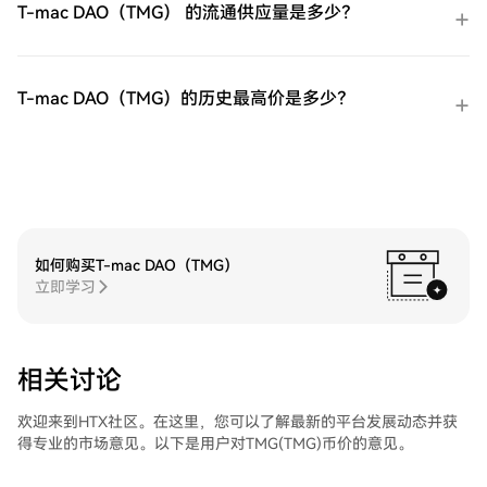
ETF（EWZ）购买完您的iShares 巴西 MSCI
T-mac DAO（TMG） 的流通供应量是多少？
易，并实时监控。HTX为初学者和经验丰富
指数 ETF（EWZ）后，将其存储在您的HTX
的交易者提供了友好的用户体验。
账户钱包中。您也可以通过区块链转账将其
发送到其他地方或者用于交易其他加密货
币。第四步：交易iShares 巴西 MSCI 指数
T-mac DAO（TMG）的历史最高价是多少？
ETF（EWZ）在HTX的现货市场轻松交易
iShares 巴西 MSCI 指数 ETF（EWZ)。访问
您的账户，选择您的交易对，执行您的交
易，并实时监控。HTX为初学者和经验丰富
的交易者提供了友好的用户体验。
如何购买T-mac DAO（TMG）
立即学习
相关讨论
欢迎来到HTX社区。在这里，您可以了解最新的平台发展动态并获
得专业的市场意见。以下是用户对TMG(TMG)币价的意见。